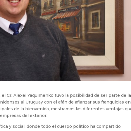
, el Cr. Alexei Yaquimenko tuvo la posibilidad de ser parte de l
idenses al Uruguay con el afán de afianzar sus franquicias en
ipales de la bienvenida, mostramos las diferentes ventajas qu
s empresas del exterior.
ica y social, donde todo el cuerpo político ha compartido