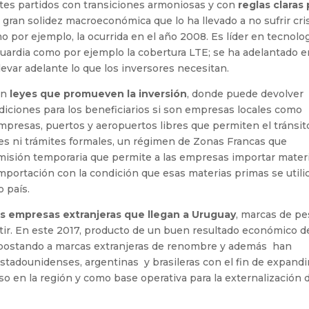
ntes partidos con transiciones armoniosas y con
reglas claras
a gran solidez macroeconómica que lo ha llevado a no sufrir cri
 por ejemplo, la ocurrida en el año 2008. Es líder en tecnolog
nguardia como por ejemplo la cobertura LTE; se ha adelantado e
evar adelante lo que los inversores necesitan.
on
leyes que promueven la inversión
, donde puede devolver
ndiciones para los beneficiarios si son empresas locales como
 empresas, puertos y aeropuertos libres que permiten el tránsit
es ni trámites formales, un régimen de Zonas Francas que
dmisión temporaria que permite a las empresas importar mater
mportación con la condición que esas materias primas se utili
 país.
s empresas extranjeras que llegan a Uruguay
, marcas de p
rtir. En este 2017, producto de un buen resultado económico d
 apostando a marcas extranjeras de renombre y además han
tadounidenses, argentinas y brasileras con el fin de expandi
 en la región y como base operativa para la externalización 