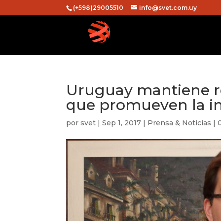
(+598)29005510
info@svet.com.uy
Uruguay mantiene re
que promueven la i
por
svet
|
Sep 1, 2017
|
Prensa & Noticias
|