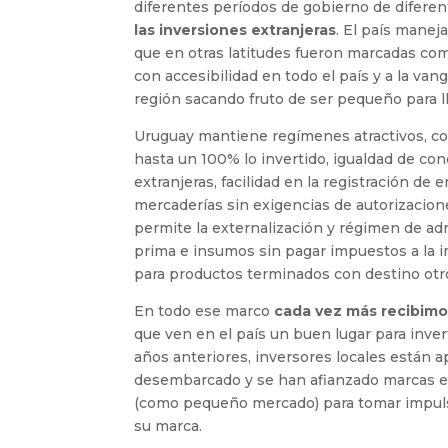
diferentes períodos de gobierno de difere
las inversiones extranjeras
. El país manej
que en otras latitudes fueron marcadas como
con accesibilidad en todo el país y a la va
región sacando fruto de ser pequeño para ll
Uruguay mantiene regímenes atractivos, c
hasta un 100% lo invertido, igualdad de co
extranjeras, facilidad en la registración de
mercaderías sin exigencias de autorizacion
permite la externalización y régimen de a
prima e insumos sin pagar impuestos a la i
para productos terminados con destino otro
En todo ese marco
cada vez más recibimo
que ven en el país un buen lugar para inve
años anteriores, inversores locales están
desembarcado y se han afianzado marcas es
(como pequeño mercado) para tomar impulso
su marca.