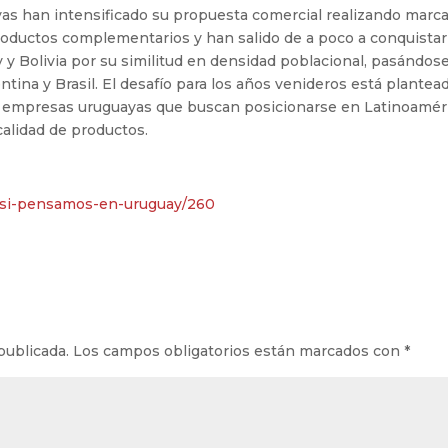
yas han intensificado su propuesta comercial realizando marc
oductos complementarios y han salido de a poco a conquistar
y Bolivia por su similitud en densidad poblacional, pasándos
entina y Brasil. El desafío para los años venideros está plantea
las empresas uruguayas que buscan posicionarse en Latinoamér
calidad de productos.
/y-si-pensamos-en-uruguay/260
publicada.
Los campos obligatorios están marcados con
*