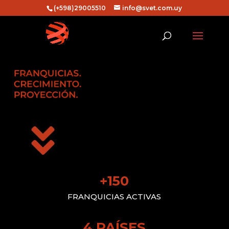
(+598)29005510
info@svet.com.uy
+150
FRANQUICIAS ACTIVAS
4 PAÍSES