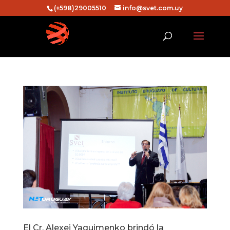
(+598)29005510
info@svet.com.uy
El Cr. Alexei Yaquimenko brindó la