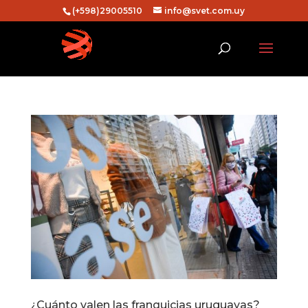
(+598)29005510
info@svet.com.uy
¿Cuánto valen las franquicias uruguayas?