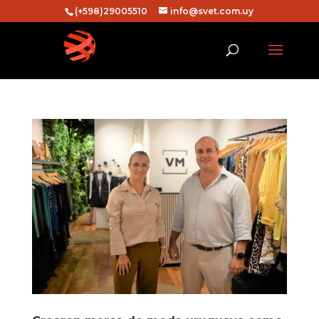
(+598)29005510
info@svet.com.uy