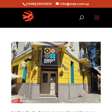
(+598)29005510
info@svet.com.uy