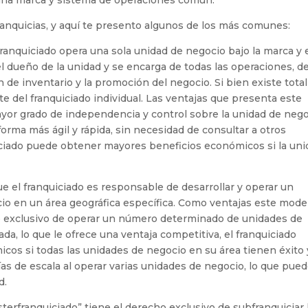
ranquicias, y aquí te presento algunos de los más comunes:
ranquiciado opera una sola unidad de negocio bajo la marca y 
 el dueño de la unidad y se encarga de todas las operaciones, d
n de inventario y la promoción del negocio. Si bien existe total
e del franquiciado individual. Las ventajas que presenta este
yor grado de independencia y control sobre la unidad de nego
orma más ágil y rápida, sin necesidad de consultar a otros
quiciado puede obtener mayores beneficios económicos si la un
e el franquiciado es responsable de desarrollar y operar un
o en un área geográfica específica. Como ventajas este mode
ho exclusivo de operar un número determinado de unidades de
a, lo que le ofrece una ventaja competitiva, el franquiciado
os si todas las unidades de negocio en su área tienen éxito 
s de escala al operar varias unidades de negocio, lo que pue
d.
terfranquiciado” tiene el derecho exclusivo de subfranquiciar 