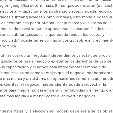
región geográfica determinada. El franquiciado master (o maest
seleccionar y capacitar a los subfranquiciados, y puede recibir 
idades subfranquiciadas. Como ventajas, este modelo posee qu
os económicos por subfranquiciar la marca y el sistema de la
franquiciado maestro puede aprovechar las economías de escala
 varios subfranquiciados, lo que puede reducir los costos y
ranquiciado” puede tener un mayor control sobre el crecimient
eográfica.
utiliza cuando un negocio independiente ya está operando y
anquiciante brinda al negocio existente los derechos de uso de 
mo la capacitación y el apoyo para implementar el modelo de
 franquicias tiene como ventajas que el negocio independiente
jo una marca y un sistema de operaciones común, lo que pued
 los clientes, el negocio independiente puede aprovechar la
ante para mejorar su desempeño y rentabilidad y el franquicia
rma más rápida y a menor costo al convertir negocios
y desventajas, y la elección del modelo dependerá de los objet