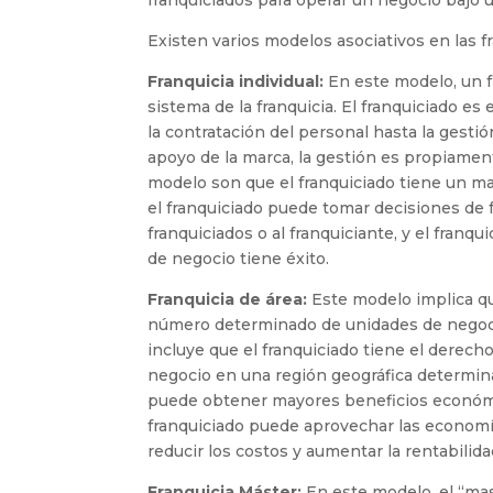
Existen varios modelos asociativos en las f
Franquicia individual:
En este modelo, un f
sistema de la franquicia. El franquiciado es
la contratación del personal hasta la gestió
apoyo de la marca, la gestión es propiament
modelo son que el franquiciado tiene un ma
el franquiciado puede tomar decisiones de f
franquiciados o al franquiciante, y el fran
de negocio tiene éxito.
Franquicia de área:
Este modelo implica qu
número determinado de unidades de negoci
incluye que el franquiciado tiene el derec
negocio en una región geográfica determinad
puede obtener mayores beneficios económic
franquiciado puede aprovechar las economía
reducir los costos y aumentar la rentabilida
Franquicia Máster:
En este modelo, el “mas