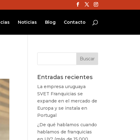
cias
Noticias
Blog
Contacto
Entradas recientes
La empresa uruguaya
SVET Franquicias se
expande en el mercado de
Europa y se instala en
Portugal
¿De qué hablamos cuando
hablamos de franquicias
en UY? (más de 15.000