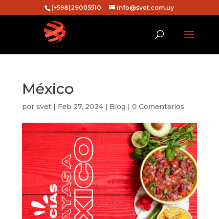
(+598)29005510
info@svet.com.uy
México
por
svet
|
Feb 27, 2024
|
Blog
|
0 Comentarios