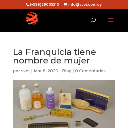
(+598)29005510
info@svet.com.uy
La Franquicia tiene
nombre de mujer
por
svet
|
Mar 8, 2020
|
Blog
|
0 Comentarios