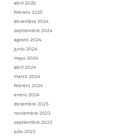
abril 2025
febrero 2025
diciembre 2024
septiembre 2024
agosto 2024
junio 2024
mayo 2024
abril 2024
marzo 2024
febrero 2024
enero 2024
diciembre 2023
noviembre 2023
septiembre 2023
julio 2023