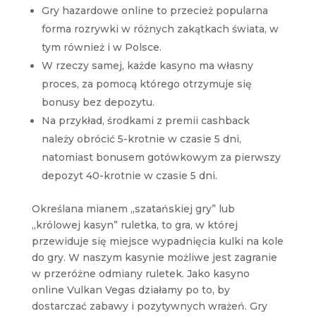
Gry hazardowe online to przecież popularna
forma rozrywki w różnych zakątkach świata, w
tym również i w Polsce.
W rzeczy samej, każde kasyno ma własny
proces, za pomocą którego otrzymuje się
bonusy bez depozytu.
Na przykład, środkami z premii cashback
należy obrócić 5-krotnie w czasie 5 dni,
natomiast bonusem gotówkowym za pierwszy
depozyt 40-krotnie w czasie 5 dni.
Określana mianem „szatańskiej gry” lub
„królowej kasyn” ruletka, to gra, w której
przewiduje się miejsce wypadnięcia kulki na kole
do gry. W naszym kasynie możliwe jest zagranie
w przeróżne odmiany ruletek. Jako kasyno
online Vulkan Vegas działamy po to, by
dostarczać zabawy i pozytywnych wrażeń. Gry