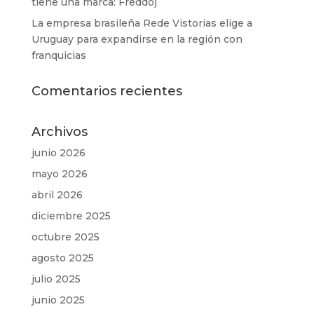
tiene una marca: Freddo)
La empresa brasileña Rede Vistorias elige a
Uruguay para expandirse en la región con
franquicias
Comentarios recientes
Archivos
junio 2026
mayo 2026
abril 2026
diciembre 2025
octubre 2025
agosto 2025
julio 2025
junio 2025