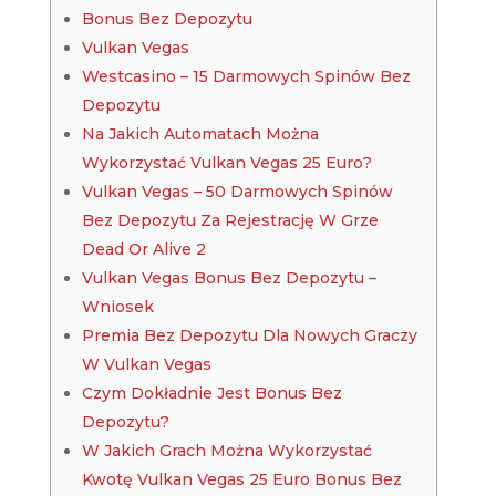
Bonus Bez Depozytu
Vulkan Vegas
Westcasino – 15 Darmowych Spinów Bez
Depozytu
Na Jakich Automatach Można
Wykorzystać Vulkan Vegas 25 Euro?
Vulkan Vegas – 50 Darmowych Spinów
Bez Depozytu Za Rejestrację W Grze
Dead Or Alive 2
Vulkan Vegas Bonus Bez Depozytu –
Wniosek
Premia Bez Depozytu Dla Nowych Graczy
W Vulkan Vegas
Czym Dokładnie Jest Bonus Bez
Depozytu?
W Jakich Grach Można Wykorzystać
Kwotę Vulkan Vegas 25 Euro Bonus Bez