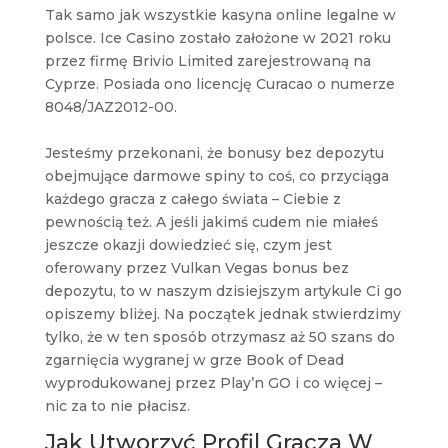
Tak samo jak wszystkie kasyna online legalne w
polsce. Ice Casino zostało założone w 2021 roku
przez firmę Brivio Limited zarejestrowaną na
Cyprze. Posiada ono licencję Curacao o numerze
8048/JAZ2012-00.
Jesteśmy przekonani, że bonusy bez depozytu
obejmujące darmowe spiny to coś, co przyciąga
każdego gracza z całego świata – Ciebie z
pewnością też. A jeśli jakimś cudem nie miałeś
jeszcze okazji dowiedzieć się, czym jest
oferowany przez Vulkan Vegas bonus bez
depozytu, to w naszym dzisiejszym artykule Ci go
opiszemy bliżej. Na początek jednak stwierdzimy
tylko, że w ten sposób otrzymasz aż 50 szans do
zgarnięcia wygranej w grze Book of Dead
wyprodukowanej przez Play’n GO i co więcej –
nic za to nie płacisz.
Jak Utworzyć Profil Gracza W