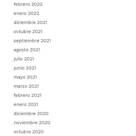
febrero 2022
enero 2022
diciembre 2021
octubre 2021
septiembre 2021
agosto 2021
julio 2021
junio 2021
mayo 2021
marzo 2021
febrero 2021
enero 2021
diciembre 2020
noviembre 2020
octubre 2020