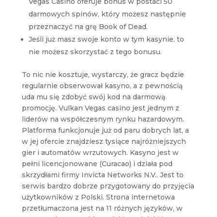
Vegas Casino oferuje bonus w postaci 50
darmowych spinów, który możesz następnie
przeznaczyć na grę Book of Dead.
Jeśli już masz swoje konto w tym kasynie, to
nie możesz skorzystać z tego bonusu.
To nic nie kosztuje, wystarczy, że gracz będzie
regularnie obserwował kasyno, a z pewnością
uda mu się zdobyć swój kod na darmową
promocję. Vulkan Vegas casino jest jednym z
liderów na współczesnym rynku hazardowym.
Platforma funkcjonuje już od paru dobrych lat, a
w jej ofercie znajdziesz tysiące najróżniejszych
gier i automatów wrzutowych. Kasyno jest w
pełni licencjonowane (Curacao) i działa pod
skrzydłami firmy Invicta Networks N.V.. Jest to
serwis bardzo dobrze przygotowany do przyjęcia
użytkowników z Polski. Strona internetowa
przetłumaczona jest na 11 różnych języków, w