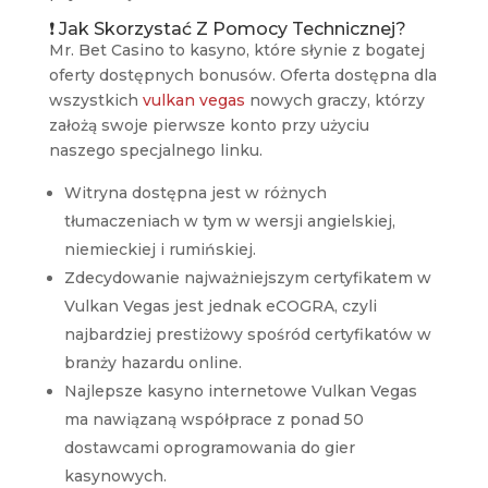
❗ Jak Skorzystać Z Pomocy Technicznej?
Mr. Bet Casino to kasyno, które słynie z bogatej
oferty dostępnych bonusów. Oferta dostępna dla
wszystkich
vulkan vegas
nowych graczy, którzy
założą swoje pierwsze konto przy użyciu
naszego specjalnego linku.
Witryna dostępna jest w różnych
tłumaczeniach w tym w wersji angielskiej,
niemieckiej i rumińskiej.
Zdecydowanie najważniejszym certyfikatem w
Vulkan Vegas jest jednak eCOGRA, czyli
najbardziej prestiżowy spośród certyfikatów w
branży hazardu online.
Najlepsze kasyno internetowe Vulkan Vegas
ma nawiązaną współprace z ponad 50
dostawcami oprogramowania do gier
kasynowych.