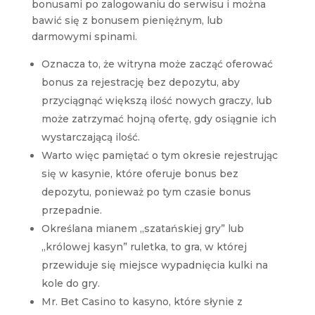
bonusami po zalogowaniu do serwisu i można
bawić się z bonusem pieniężnym, lub
darmowymi spinami.
Oznacza to, że witryna może zacząć oferować
bonus za rejestrację bez depozytu, aby
przyciągnąć większą ilość nowych graczy, lub
może zatrzymać hojną ofertę, gdy osiągnie ich
wystarczającą ilość.
Warto więc pamiętać o tym okresie rejestrując
się w kasynie, które oferuje bonus bez
depozytu, ponieważ po tym czasie bonus
przepadnie.
Określana mianem „szatańskiej gry” lub
„królowej kasyn” ruletka, to gra, w której
przewiduje się miejsce wypadnięcia kulki na
kole do gry.
Mr. Bet Casino to kasyno, które słynie z