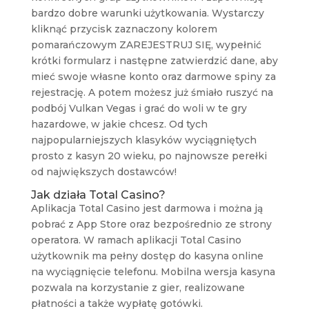
bardzo dobre warunki użytkowania. Wystarczy
kliknąć przycisk zaznaczony kolorem
pomarańczowym ZAREJESTRUJ SIĘ, wypełnić
krótki formularz i następne zatwierdzić dane, aby
mieć swoje własne konto oraz darmowe spiny za
rejestrację. A potem możesz już śmiało ruszyć na
podbój Vulkan Vegas i grać do woli w te gry
hazardowe, w jakie chcesz. Od tych
najpopularniejszych klasyków wyciągniętych
prosto z kasyn 20 wieku, po najnowsze perełki
od największych dostawców!
Jak działa Total Casino?
Aplikacja Total Casino jest darmowa i można ją
pobrać z App Store oraz bezpośrednio ze strony
operatora. W ramach aplikacji Total Casino
użytkownik ma pełny dostęp do kasyna online
na wyciągnięcie telefonu. Mobilna wersja kasyna
pozwala na korzystanie z gier, realizowane
płatności a także wypłatę gotówki.