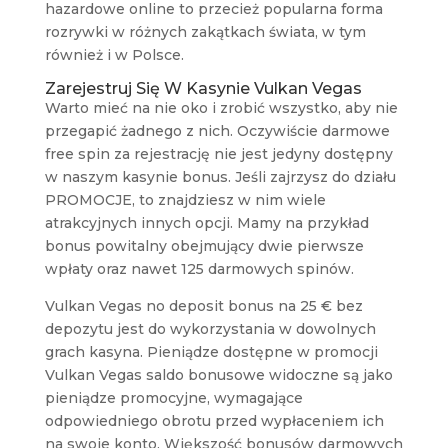
hazardowe online to przecież popularna forma
rozrywki w różnych zakątkach świata, w tym
również i w Polsce.
Zarejestruj Się W Kasynie Vulkan Vegas
Warto mieć na nie oko i zrobić wszystko, aby nie
przegapić żadnego z nich. Oczywiście darmowe
free spin za rejestrację nie jest jedyny dostępny
w naszym kasynie bonus. Jeśli zajrzysz do działu
PROMOCJE, to znajdziesz w nim wiele
atrakcyjnych innych opcji. Mamy na przykład
bonus powitalny obejmujący dwie pierwsze
wpłaty oraz nawet 125 darmowych spinów.
Vulkan Vegas no deposit bonus na 25 € bez
depozytu jest do wykorzystania w dowolnych
grach kasyna. Pieniądze dostępne w promocji
Vulkan Vegas saldo bonusowe widoczne są jako
pieniądze promocyjne, wymagające
odpowiedniego obrotu przed wypłaceniem ich
na swoje konto. Większość bonusów darmowych