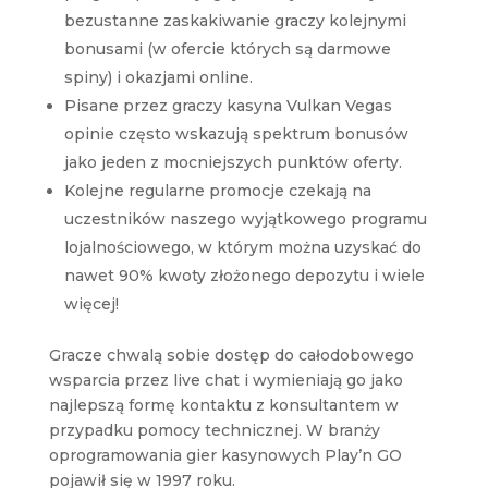
bezustanne zaskakiwanie graczy kolejnymi
bonusami (w ofercie których są darmowe
spiny) i okazjami online.
Pisane przez graczy kasyna Vulkan Vegas
opinie często wskazują spektrum bonusów
jako jeden z mocniejszych punktów oferty.
Kolejne regularne promocje czekają na
uczestników naszego wyjątkowego programu
lojalnościowego, w którym można uzyskać do
nawet 90% kwoty złożonego depozytu i wiele
więcej!
Gracze chwalą sobie dostęp do całodobowego
wsparcia przez live chat i wymieniają go jako
najlepszą formę kontaktu z konsultantem w
przypadku pomocy technicznej. W branży
oprogramowania gier kasynowych Play’n GO
pojawił się w 1997 roku.