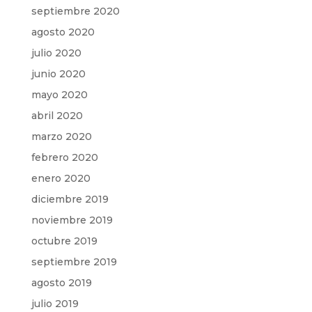
septiembre 2020
agosto 2020
julio 2020
junio 2020
mayo 2020
abril 2020
marzo 2020
febrero 2020
enero 2020
diciembre 2019
noviembre 2019
octubre 2019
septiembre 2019
agosto 2019
julio 2019