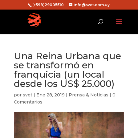
(+598)29005510
info@svet.com.uy
Una Reina Urbana que
se transformó en
franquicia (un local
desde los US$ 25.000)
por
svet
|
Ene 28, 2019
|
Prensa & Noticias
|
0
Comentarios