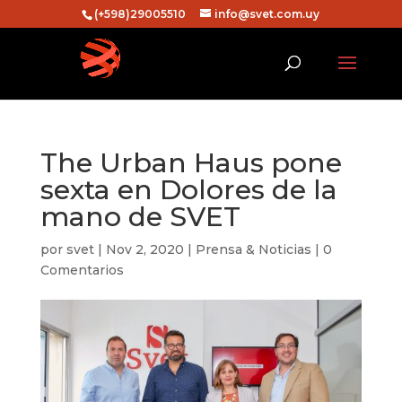
(+598)29005510
info@svet.com.uy
The Urban Haus pone
sexta en Dolores de la
mano de SVET
por
svet
|
Nov 2, 2020
|
Prensa & Noticias
|
0
Comentarios