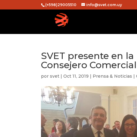
(+598)29005510
info@svet.com.uy
SVET presente en la
Consejero Comercia
por
svet
|
Oct 11, 2019
|
Prensa & Noticias
|