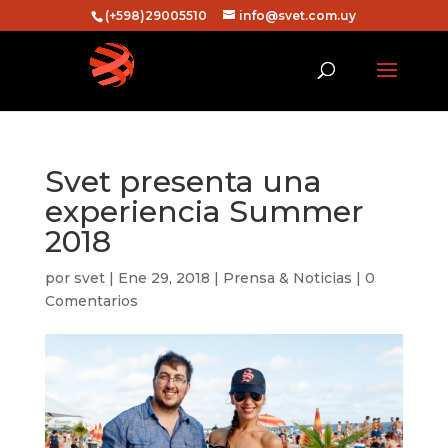
(+598)29005510
info@svet.com.uy
Svet presenta una
experiencia Summer
2018
por
svet
|
Ene 29, 2018
|
Prensa & Noticias
|
0
Comentarios