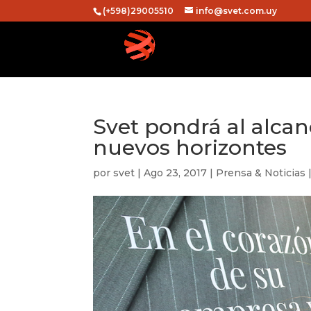
(+598)29005510
info@svet.com.uy
Svet pondrá al alca
nuevos horizontes
por
svet
|
Ago 23, 2017
|
Prensa & Noticias