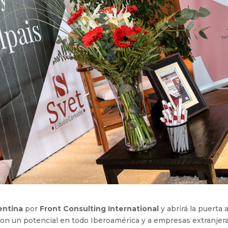
entina
por
Front Consulting International
y abrirá la puerta 
n un potencial en todo Iberoamérica y a empresas extranjera