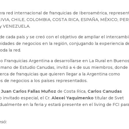
era red internacional de franquicias de Iberoamérica, represen
IVIA, CHILE, COLOMBIA, COSTA RICA, ESPAÑA, MÉXICO, PER
y VENEZUELA.
e cada país y se creó con el objetivo de ampliar el intercamb
idades de negocios en la región, conjugando la experiencia d
oda la red.
o Franquicias Argentina a desarrollarse en La Rural en Bueno
la mano de Estudio Canudas, invitó a 4 de sus miembros, donde
rca de franquicias que quieren llegar a la Argentina como
s de negocios a los países representados.
,
Juan Carlos Fallas Muñoz
de Costa Rica,
Carlos Canudas
 invitado especial, el Cr.
Alexei Yaquimenko
titular de Svet
ualmente en la feria y estará presente en el living de FCI par
só: