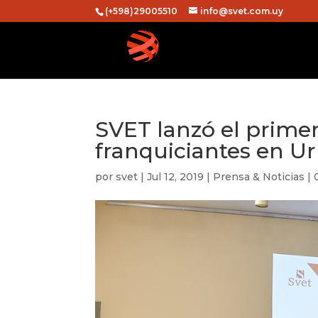
(+598)29005510
info@svet.com.uy
SVET lanzó el prime
franquiciantes en U
por
svet
|
Jul 12, 2019
|
Prensa & Noticias
|