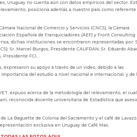
ales, Uruguay no cuenta aún con datos empíricos del sector. Es
 relevamiento, posiciona además a nuestro país como referente
Cámara Nacional de Comercio y Servicios (CNCS), la Cámara
ciación Española de Franquiciadores (AEF) y Front Consulting
rensa, dichas instituciones se encontraron representadas por: S
CS); Sr. Marcel Burgos, Presidente CAUFRAN; Sr. Eduardo Abad
s, Presidente FCI.
as, expresaron su apoyo a través de un video, debido a las
 importancia del estudio a nivel nacional e internacional, y de 
VET, expuso acerca de la metodología del relevamiento, el cual
tain, reconocida docente universitaria de Estadística que aseso
 de La Baguette de Colonia del Sacramento y el café de Lavazza
a representación exclusiva en Uruguay de Café Max.
 TODAS LAS FOTOS AQUI