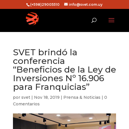
(+598)29005510
info@svet.com.uy
SVET brindó la
conferencia
“Beneficios de la Ley de
Inversiones Nº 16.906
para Franquicias”
por
svet
|
Nov 18, 2019
|
Prensa & Noticias
|
0
Comentarios