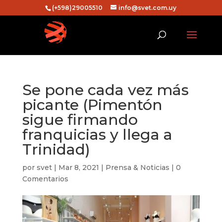
(+598)29005510
info@svet.com.uy
Se pone cada vez más
picante (Pimentón
sigue firmando
franquicias y llega a
Trinidad)
por
svet
|
Mar 8, 2021
|
Prensa & Noticias
|
0
Comentarios