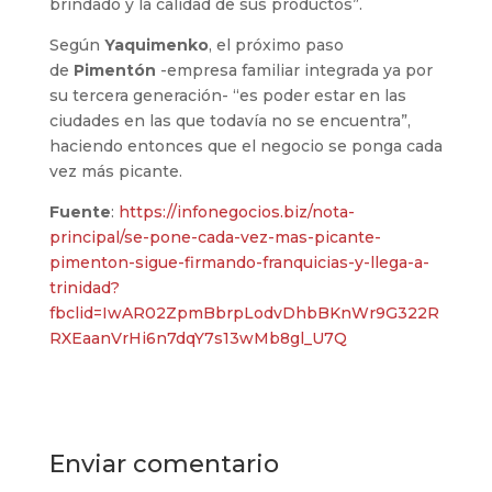
brindado y la calidad de sus productos”.
Según
Yaquimenko
, el próximo paso
de
Pimentón
-empresa familiar integrada ya por
su tercera generación- “es poder estar en las
ciudades en las que todavía no se encuentra”,
haciendo entonces que el negocio se ponga cada
vez más picante.
Fuente
:
https://infonegocios.biz/nota-
principal/se-pone-cada-vez-mas-picante-
pimenton-sigue-firmando-franquicias-y-llega-a-
trinidad?
fbclid=IwAR02ZpmBbrpLodvDhbBKnWr9G322R
RXEaanVrHi6n7dqY7s13wMb8gl_U7Q
Enviar comentario