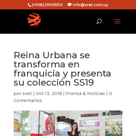
(+598)29005510
info@svet.com.uy
Reina Urbana se
transforma en
franquicia y presenta
su colección SS19
por
svet
|
Oct 13, 2018
|
Prensa & Noticias
|
0
Comentarios