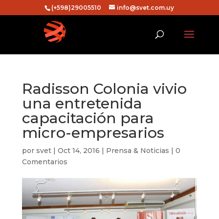
(+598)29005510
info@svet.com.uy
Radisson Colonia vivio
una entretenida
capacitación para
micro-empresarios
por
svet
|
Oct 14, 2016
|
Prensa & Noticias
|
0
Comentarios