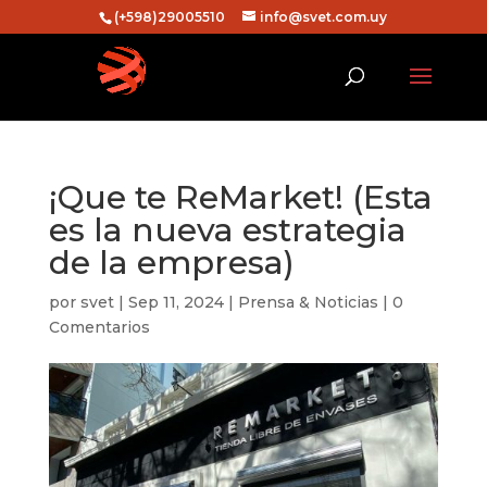
(+598)29005510
info@svet.com.uy
¡Que te ReMarket! (Esta
es la nueva estrategia
de la empresa)
por
svet
|
Sep 11, 2024
|
Prensa & Noticias
|
0
Comentarios