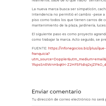
realmente, sabe de lo que hablo” sentenci
La nueva marca busca ser simpaticón, cac
Intendencia no permitió el cambio -pese a 
piso como todos los que tienen carros de c
mantenimiento de la plaza, jardinería, luces,
El siguiente paso es como proyecto agrand
como trabajar la marca. Acto seguido, se pr
FUENTE:
https://infonegocios.biz/plus/qu
franquicia?
utm_source=Doppler&utm_medium=email&
1fspsSnRWnHbqXH-Z2HF5FtdIq2xjZPkO_
Enviar comentario
Tu dirección de correo electrónico no será 