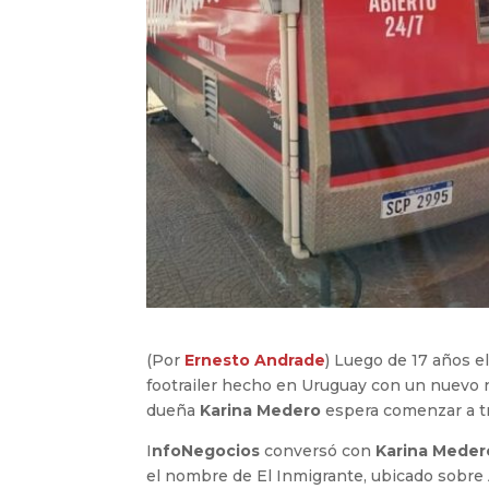
(Por
Ernesto Andrade
) Luego de 17 años e
footrailer hecho en Uruguay con un nuevo
dueña
Karina Medero
espera comenzar a tr
I
nfoNegocios
conversó con
Karina Meder
el nombre de El Inmigrante, ubicado sobre 