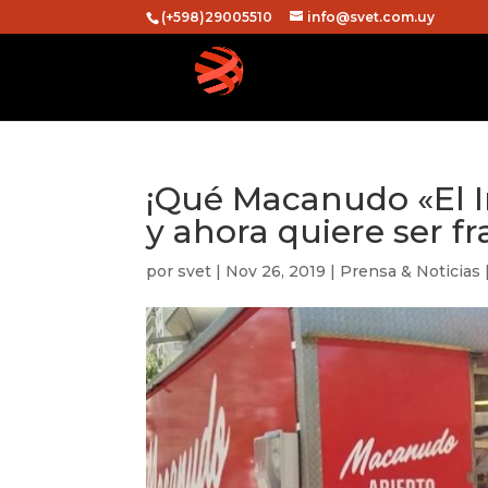
(+598)29005510
info@svet.com.uy
¡Qué Macanudo «El I
y ahora quiere ser fr
por
svet
|
Nov 26, 2019
|
Prensa & Noticias