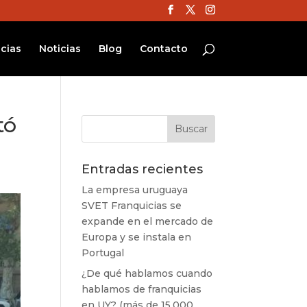
cias
Noticias
Blog
Contacto
tó
Entradas recientes
La empresa uruguaya
SVET Franquicias se
expande en el mercado de
Europa y se instala en
Portugal
¿De qué hablamos cuando
hablamos de franquicias
en UY? (más de 15.000