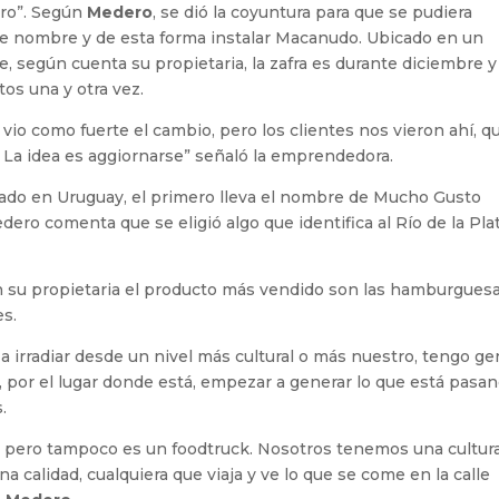
ro”. Según
Medero
, se dió la coyuntura para que se pudiera
e nombre y de esta forma instalar Macanudo. Ubicado en un
, según cuenta su propietaria, la zafra es durante diciembre y
tos una y otra vez.
 vio como fuerte el cambio, pero los clientes nos vieron ahí, q
. La idea es aggiornarse” señaló la emprendedora.
icado en Uruguay, el primero lleva el nombre de Mucho Gusto
ero comenta que se eligió algo que identifica al Río de la Pla
n su propietaria el producto más vendido son las hamburgues
es.
 a irradiar desde un nivel más cultural o más nuestro, tengo g
r, por el lugar donde está, empezar a generar lo que está pasa
s.
s, pero tampoco es un foodtruck. Nosotros tenemos una cultur
 calidad, cualquiera que viaja y ve lo que se come en la calle