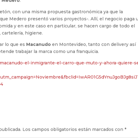
ó
Medero
.
hetón, con una misma propuesta gastronómica ya que la
que Medero presentó varios proyectos-. Allí, el negocio paga 
omida y en este caso en particular, se hacen cargo de todo el
 cartelería, higiene.
ar lo que es
Macanudo
en Montevideo, tanto con delivery así
etende trabajar la marca como una franquicia.
e-macanudo-el-inmigrante-el-carro-que-muto-y-ahora-quiere-s
utm_campaign=Noviembre&fbclid=IwAR01G5dYnuJgoBJg8si
d4
publicada.
Los campos obligatorios están marcados con
*