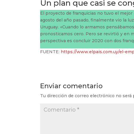
Un plan que casi se con
El proyecto de franquicias no tuvo el mejor
agosto del año pasado, finalmente vio la l
Uruguay. «Cuando lo armamos pensábamos lle
pronosticamos cero. Pero se revirtió y en
perspectiva es concluir 2020 con dos fran
FUENTE:
https://www.elpais.com.uy/el-emp
Enviar comentario
Tu dirección de correo electrónico no será 