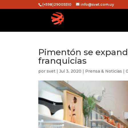
(+598)29005510
info@svet.com.uy
Pimentón se expande
franquicias
por
svet
|
Jul 3, 2020
|
Prensa & Noticias
|