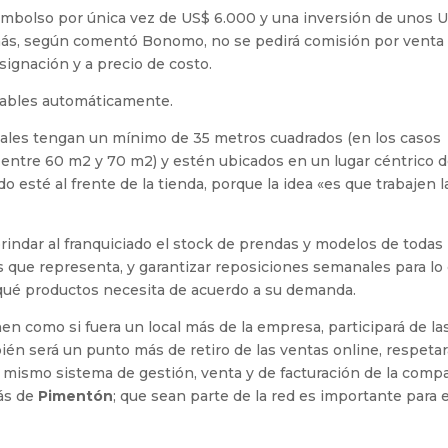
embolso por única vez de US$ 6.000 y una inversión de unos 
emás, según comentó Bonomo, no se pedirá comisión por venta
signación y a precio de costo.
ovables automáticamente.
ocales tengan un mínimo de 35 metros cuadrados (en los casos
 entre 60 m2 y 70 m2) y estén ubicados en un lugar céntrico d
o esté al frente de la tienda, porque la idea «es que trabajen l
rindar al franquiciado el stock de prendas y modelos de todas 
s que representa, y garantizar reposiciones semanales para lo 
r qué productos necesita de acuerdo a su demanda.
 como si fuera un local más de la empresa, participará de la
n será un punto más de retiro de las ventas online, respetar
el mismo sistema de gestión, venta y de facturación de la compa
más de
Pimentón
; que sean parte de la red es importante para e