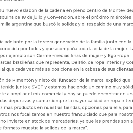
ió su nuevo eslabón de la cadena en pleno centro de Montevide
 esquina de 18 de julio y Convención, abre el próximo miércoles
milia argentina que buscó la solidez y el respaldo de una mar
a adelante por la tercera generación de la familia junto con la
conocida por todos y que acompaña toda la vida de la mujer. L
 por ejemplo son Germe -medias finas de mujer- y Ego -ropa
arcas brasileñas que representa, DelRio, de ropa interior y Co
l que cada vez más se posiciona en la cabeza de sus clientas
n de Pimentón y nieto del fundador de la marca, explicó que 
stenido junto a SVET y estamos haciendo un camino muy sólid
e a ampliar el mix comercial y hoy se puede encontrar en un
as deportivas y como siempre la mayor calidad en ropa interi
 más productos en nuestras tiendas, opciones para ella, para
osotros nos focalizamos en nuestro franquiciado que para nosot
a no invierte en stock de mercaderías, ya que las prendas son a
 formato muestra la solidez de la marca”.