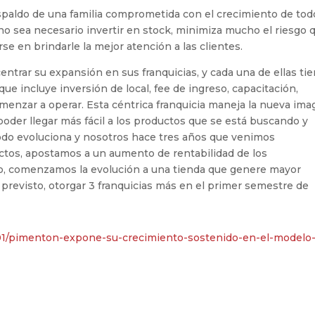
spaldo de una familia comprometida con el crecimiento de tod
no sea necesario invertir en stock, minimiza mucho el riesgo 
rse en brindarle la mejor atención a las clientes.
ntrar su expansión en sus franquicias, y cada una de ellas ti
e incluye inversión de local, fee de ingreso, capacitación,
menzar a operar. Esta céntrica franquicia maneja la nueva im
poder llegar más fácil a los productos que se está buscando y
odo evoluciona y nosotros hace tres años que venimos
tos, apostamos a un aumento de rentabilidad de los
to, comenzamos la evolución a una tienda que genere mayor
revisto, otorgar 3 franquicias más en el primer semestre de
01/pimenton-expone-su-crecimiento-sostenido-en-el-modelo