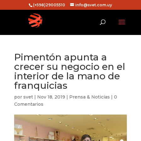
(+598)29005510
info@svet.com.uy
Pimentón apunta a
crecer su negocio en el
interior de la mano de
franquicias
por
svet
|
Nov 18, 2019
|
Prensa & Noticias
|
0
Comentarios