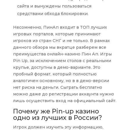
сайта и вынуждены пользоваться
средствами обхода блокировки.
Несомненно, ПинАп входит в ТОП лучших
игровых порталов, которые принимают
игроков из стран СНГ и не только. В рамках
данного обзора мы вкратце разберем все
преимущества онлайн-казино Пин Ап. Игры
Pin Up, за исключением столов с реальными
крупье, доступны в демо-варианте. Это
пробный формат, который полностью
аналогичен основному, но в в демо-версии
нет риска на деньги. Сыграть бесплатно
можно даже до регистрации аккаунта нужно
лишь осуществить вход на официальный сайт.
Почему же Pin-up казино
одно из лучших в России?
Игрок должен изучить эту информацию,