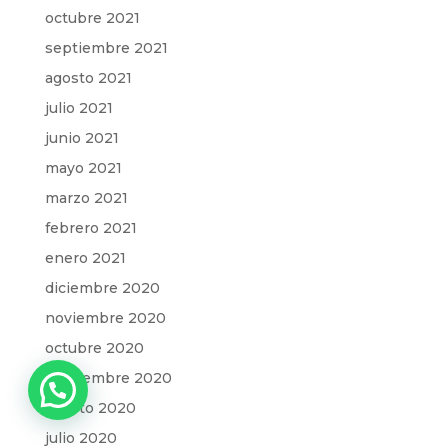
octubre 2021
septiembre 2021
agosto 2021
julio 2021
junio 2021
mayo 2021
marzo 2021
febrero 2021
enero 2021
diciembre 2020
noviembre 2020
octubre 2020
septiembre 2020
agosto 2020
julio 2020