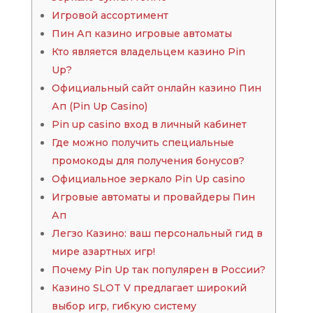
Игровой ассортимент
Пин Ап казино игровые автоматы
Кто является владельцем казино Pin
Up?
Официальный сайт онлайн казино Пин
Ап (Pin Up Casino)
Pin up casino вход в личный кабинет
Где можно получить специальные
промокоды для получения бонусов?
Официальное зеркало Pin Up casino
Игровые автоматы и провайдеры Пин
Ап
Легзо Казино: ваш персональный гид в
мире азартных игр!
Почему Pin Up так популярен в России?
Казино SLOT V предлагает широкий
выбор игр, гибкую систему