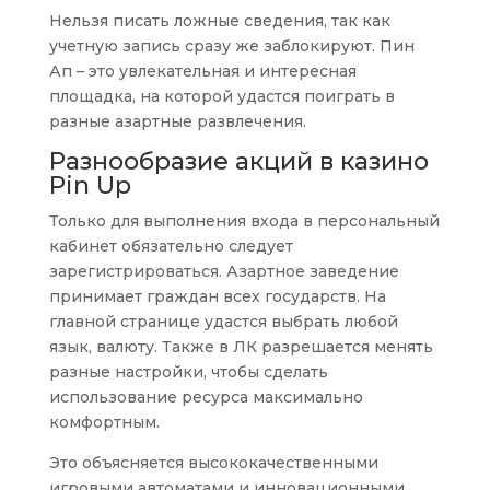
Нельзя писать ложные сведения, так как
учетную запись сразу же заблокируют. Пин
Ап – это увлекательная и интересная
площадка, на которой удастся поиграть в
разные азартные развлечения.
Разнообразие акций в казино
Pin Up
Только для выполнения входа в персональный
кабинет обязательно следует
зарегистрироваться. Азартное заведение
принимает граждан всех государств. На
главной странице удастся выбрать любой
язык, валюту. Также в ЛК разрешается менять
разные настройки, чтобы сделать
использование ресурса максимально
комфортным.
Это объясняется высококачественными
игровыми автоматами и инновационными