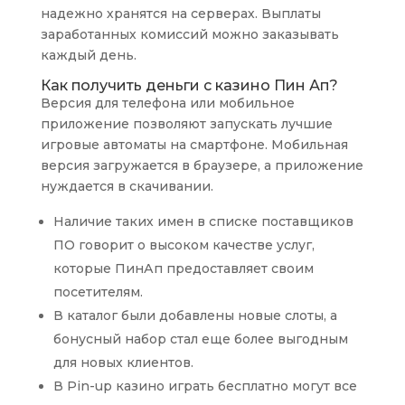
надежно хранятся на серверах. Выплаты
заработанных комиссий можно заказывать
каждый день.
Как получить деньги с казино Пин Ап?
Версия для телефона или мобильное
приложение позволяют запускать лучшие
игровые автоматы на смартфоне. Мобильная
версия загружается в браузере, а приложение
нуждается в скачивании.
Наличие таких имен в списке поставщиков
ПО говорит о высоком качестве услуг,
которые ПинАп предоставляет cвоим
посетителям.
В каталог были добавлены новые слоты, а
бонусный набор стал еще более выгодным
для новых клиентов.
В Pin-up казино играть бесплатно могут все