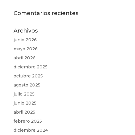
Comentarios recientes
Archivos
junio 2026
mayo 2026
abril 2026
diciembre 2025
octubre 2025
agosto 2025
julio 2025
junio 2025
abril 2025
febrero 2025
diciembre 2024