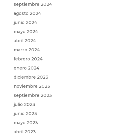
septiembre 2024
agosto 2024
junio 2024
mayo 2024
abril 2024
marzo 2024
febrero 2024
enero 2024
diciembre 2023
noviembre 2023
septiembre 2023
julio 2023
junio 2023
mayo 2023
abril 2023