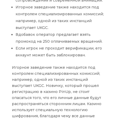
сопровождения и современной анимации.
Игорное заведение также находится под
контролем специализированных комиссий;
например, одной из таких инстанций
выступает UKGC.
Вдобавок оператор предлагает взять
промокод на 250 оплачиваемых вращений.
Если игрок не проходит верификации, его
аккаунт может быть заблокирован.
Игорное заведение также находится под
контролем специализированных комиссий;
например, одной из таких инстанций
выступает UKGC. Новичку, который прошел
регистрацию в казино PinUp, не стоит
опасаться того, что его личные данные будут
распространяться сторонним лицам. Казино
использует специальную технологию
шифрования, благодаря чему все данные