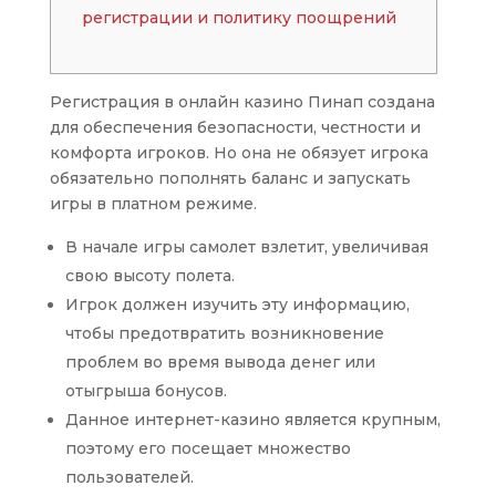
регистрации и политику поощрений
Регистрация в онлайн казино Пинап создана
для обеспечения безопасности, честности и
комфорта игроков. Но она не обязует игрока
обязательно пополнять баланс и запускать
игры в платном режиме.
В начале игры самолет взлетит, увеличивая
свою высоту полета.
Игрок должен изучить эту информацию,
чтобы предотвратить возникновение
проблем во время вывода денег или
отыгрыша бонусов.
Данное интернет-казино является крупным,
поэтому его посещает множество
пользователей.