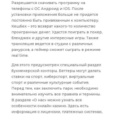
Разрешается скачивать программу на
телефоны с ОС Андроид и IOS. После
установки приложения больше не придется
постоянно быть привязанным к компьютеру.
Кешбек – это возврат какого-то количество
проигранных денег. Удастся поиграть в покер,
блекджек и другие интересные игры. Также
трансляция ведется в студии с различных
ракурсов, а геймер сможет сыграть в режиме
real time.
Для этого предусмотрен специальный раздел
букмекерской конторы. Беттеры могут делать
ставки на спорт, киберспорт, виртуальные
спорт и различные культурные события.
Перед тем, как заключить пари, необходимо
внимательно изучить все правила и термины.
В разделе «О нас» можно узнать все
особенности онлайн казино. Здесь есть
информация о лицензии, платежных системах,