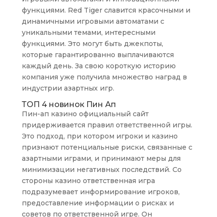
функциями. Red Tiger славится красочными и
динамичными игровыми автоматами с
уникальными темами, интересными
функциями. Это могут быть джекпоты,
которые гарантированно выплачиваются
каждый день. За свою короткую историю
компания уже получила множество наград в
индустрии азартных игр.
ТОП 4 новинок Пин Ап
Пин-ап казино официальный сайт
придерживается правил ответственной игры.
Это подход, при котором игроки и казино
признают потенциальные риски, связанные с
азартными играми, и принимают меры для
минимизации негативных последствий. Со
стороны казино ответственная игра
подразумевает информирование игроков,
предоставление информации о рисках и
советов по ответственной игре. Он