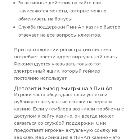
За активные действия на сайте вам
начисляются монеты, которые можно
обменивать на бонусы.
Служба поддержки Пин-Ап казино быстро
отвечает на все вопросы клиентов.
При прохождении регистрации система
потребует ввести адрес виртуальной почты.
Рекомендуется указывать только тот
электронный ящик, который геймер
постоянно использует.
Депозит и вывод выигрыша в Пин Ап
Игроки часто обсуждают свои успехи и
публикуют актуальные ссылки на зеркала
казино. Если у гемблера возникли проблемы с
доступом к сайту казино, он всегда может
связаться со службой поддержки. Они
предоставят игрокам актуальную ссылку на
зеркало. Верификация в ПинАп казино – это