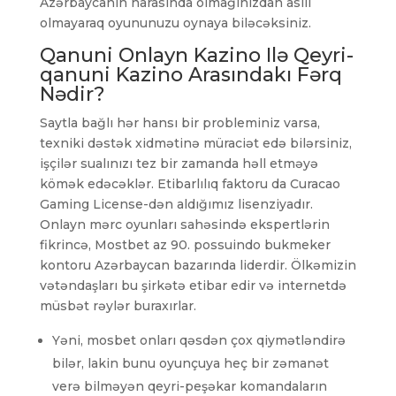
Azərbaycanın harasında olmağınızdan asılı
olmayaraq oyununuzu oynaya biləcəksiniz.
Qanuni Onlayn Kazino Ilə Qeyri-
qanuni Kazino Arasındakı Fərq
Nədir?
Saytla bağlı hər hansı bir probleminiz varsa,
texniki dəstək xidmətinə müraciət edə bilərsiniz,
işçilər sualınızı tez bir zamanda həll etməyə
kömək edəcəklər. Etibarlılıq faktoru da Curacao
Gaming License-dən aldığımız lisenziyadır.
Onlayn mərc oyunları sahəsində ekspertlərin
fikrincə, Mostbet az 90. possuindo bukmeker
kontoru Azərbaycan bazarında liderdir. Ölkəmizin
vətəndaşları bu şirkətə etibar edir və internetdə
müsbət rəylər buraxırlar.
Yəni, mosbet onları qəsdən çox qiymətləndirə
bilər, lakin bunu oyunçuya heç bir zəmanət
verə bilməyən qeyri-peşəkar komandaların