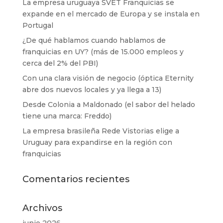
La empresa uruguaya SVET Franquicias se
expande en el mercado de Europa y se instala en
Portugal
¿De qué hablamos cuando hablamos de
franquicias en UY? (más de 15.000 empleos y
cerca del 2% del PBI)
Con una clara visión de negocio (óptica Eternity
abre dos nuevos locales y ya llega a 13)
Desde Colonia a Maldonado (el sabor del helado
tiene una marca: Freddo)
La empresa brasileña Rede Vistorias elige a
Uruguay para expandirse en la región con
franquicias
Comentarios recientes
Archivos