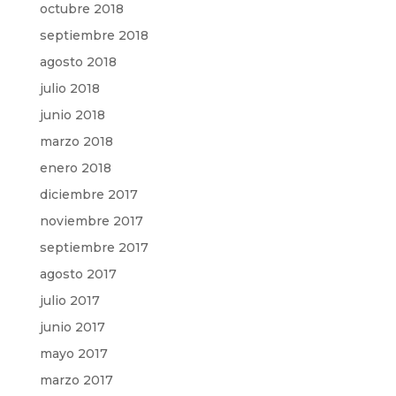
octubre 2018
septiembre 2018
agosto 2018
julio 2018
junio 2018
marzo 2018
enero 2018
diciembre 2017
noviembre 2017
septiembre 2017
agosto 2017
julio 2017
junio 2017
mayo 2017
marzo 2017