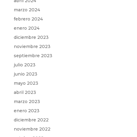
abril 2024
marzo 2024
febrero 2024
enero 2024
diciembre 2023
noviembre 2023
septiembre 2023
julio 2023
junio 2023
mayo 2023
abril 2023
marzo 2023
enero 2023
diciembre 2022
noviembre 2022