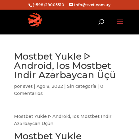
(+598)29005510
info@svet.com.uy
Mostbet Yukle ᐈ
Android, Ios Mostbet
Indir Azərbaycan Üçü
por
svet
|
Ago 8, 2022
|
Sin categoría
|
0
Comentarios
Mostbet Yukle ᐈ Android, Ios Mostbet Indir
Azərbaycan Üçün
Mostbet Yukle