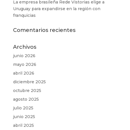
La empresa brasileña Rede Vistorias elige a
Uruguay para expandirse en la región con
franquicias
Comentarios recientes
Archivos
junio 2026
mayo 2026
abril 2026
diciembre 2025
octubre 2025
agosto 2025
julio 2025
junio 2025
abril 2025