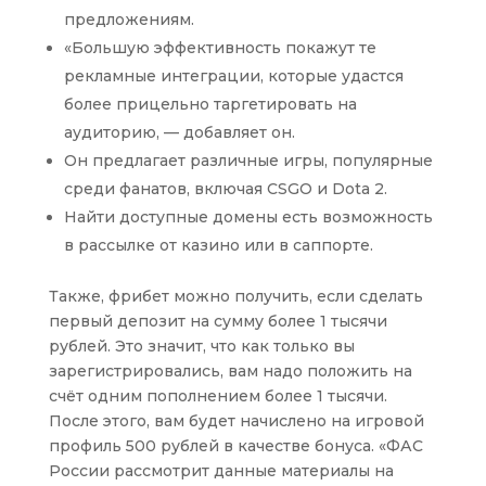
предложениям.
«Большую эффективность покажут те
рекламные интеграции, которые удастся
более прицельно таргетировать на
аудиторию, — добавляет он.
Он предлагает различные игры, популярные
среди фанатов, включая CSGO и Dota 2.
Найти доступные домены есть возможность
в рассылке от казино или в саппорте.
Также, фрибет можно получить, если сделать
первый депозит на сумму более 1 тысячи
рублей. Это значит, что как только вы
зарегистрировались, вам надо положить на
счёт одним пополнением более 1 тысячи.
После этого, вам будет начислено на игровой
профиль 500 рублей в качестве бонуса. «ФАС
России рассмотрит данные материалы на