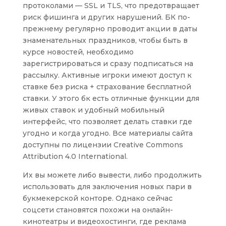
протоколами — SSL и TLS, что предотвращает
риск фишинга и других нарушений. БК по-
прежнему регулярно проводит акции в даты
знаменательных праздников, чтобы быть в
курсе новостей, необходимо
зарегистрироваться и сразу подписаться на
рассылку. Активные игроки имеют доступ к
ставке без риска + страхование бесплатной
ставки. У этого бк есть отличные функции для
живых ставок и удобный мобильный
интерфейс, что позволяет делать ставки где
угодно и когда угодно. Все материалы сайта
доступны по лицензии Creative Commons
Attribution 4.0 International.
Их вы можете либо вывести, либо продолжить
использовать для заключения новых пари в
букмекерской конторе. Однако сейчас
соцсети становятся похожи на онлайн-
кинотеатры и видеохостинги, где реклама