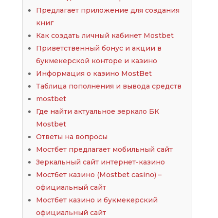
Предлагает приложение для создания
книг
Как создать личный кабинет Mostbet
Приветственный бонус и акции в
букмекерской конторе и казино
Информация о казино МostBet
Таблица пополнения и вывода средств
mostbet
Где найти актуальное зеркало БК
Mostbet
Ответы на вопросы
Мостбет предлагает мобильный сайт
Зеркальный сайт интернет-казино
Мостбет казино (Mostbet casino) –
официальный сайт
Мостбет казино и букмекерский
официальный сайт