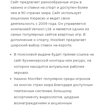
Сайт предлагает разнообразные игры в
казино и ставки на спорт и доступен более
чем в 90 странах мира. Сайт использует
лицензию Кюрасао и ведет свою
деятельность с 2009 года. Он управляется
компанией Venson Ltd. и является одним из
самых популярных сайтов азартных игр. В
дополнение к спорту, Mostbet предлагает
широкий выбор ставок на esports.
В поисковой выдаче будет прямая ссылка на
сайт букмекерской конторы или ресурс, на
котором находится актуальное рабочее
зеркало.
Казино Мостбет популярно среди игроков
из многих стран мира благодаря доступным
платежным системам, большому
ассортименту видеослотов, щедрым
вознаграждениям и акционным