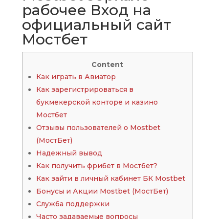
рабочее Вход на
официальный сайт
Мостбет
Content
Как играть в Авиатор
Как зарегистрироваться в
букмекерской конторе и казино
Мостбет
Отзывы пользователей о Mostbet
(МостБет)
Надежный вывод
Как получить фрибет в Мостбет?
Как зайти в личный кабинет БК Mostbet
Бонусы и Акции Mostbet (МостБет)
Служба поддержки
Часто задаваемые вопросы