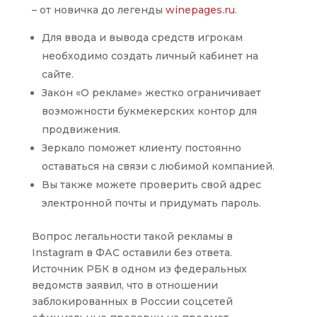
– от новичка до легенды
winepages.ru
.
Для ввода и вывода средств игрокам
необходимо создать личный кабинет на
сайте.
Закон «О рекламе» жестко ограничивает
возможности букмекерских контор для
продвижения.
Зеркало поможет клиенту постоянно
оставаться на связи с любимой компанией.
Вы также можете проверить свой адрес
электронной почты и придумать пароль.
Вопрос легальности такой рекламы в
Instagram в ФАС оставили без ответа.
Источник РБК в одном из федеральных
ведомств заявил, что в отношении
заблокированных в России соцсетей