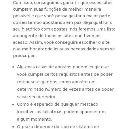
Com isso, conseguimos garantir que esses sites
cumpram suas funções da melhor maneira
possível e que você possa gastar a maior parte
do seu tempo apostando em paz. Seja qual for o
seu histórico com apostas, nós faremos uma lista
abrangente de todos os sites que tivemos
acesso. Assim, você conseguirá escolher o site
que melhor atende às suas necessidades sem se
preocupar.
Algumas casas de apostas podem exigir que
você cumpra certos requisitos antes de poder
retirar seus ganhos, como apostar um
determinado número de vezes antes de poder
sacar seu dinheiro.
Como é esperado de qualquer mercado
lucrativo, as falcatruas podem aparecer em
algum momento.
O prazo depende do tipo de sistema de