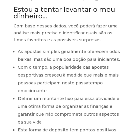
Estou a tentar levantar o meu
dinheiro…
Com base nesses dados, você poderá fazer uma
análise mais precisa e identificar quais são os
times favoritos e as possíveis surpresas.
As apostas simples geralmente oferecem odds
baixas, mas são uma boa opção para iniciantes.
Com o tempo, a popularidade das apostas
desportivas cresceu à medida que mais e mais
pessoas participam neste passatempo
emocionante.
Definir um montante fixo para essa atividade é
uma ótima forma de organizar as finanças e
garantir que não comprometa outros aspectos
da sua vida.
Esta forma de depósito tem pontos positivos