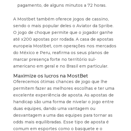
pagamento, de alguns minutos a 72 horas.
A Mostbet também oferece jogos de cassino,
sendo o mais popular deles o Aviator da Spribe.
O jogo de choque permite que o jogador ganhe
até x200 apostas por rodada. A casa de apostas
europeia Mostbet, com operações nos mercados
do México e Peru, reafirma os seus planos de
marcar presença forte no território sul-
americano em geral e no Brasil em particular.
Maximize os lucros na MostBet
Oferecemos ótimas chances de jogo que lhe
permitem fazer as melhores escolhas e ter uma
excelente experiência de aposta. As apostas de
handicap são uma forma de nivelar o jogo entre
duas equipes, dando uma vantagem ou
desvantagem a uma das equipes para tornar as
odds mais equilibradas. Esse tipo de aposta é
comum em esportes como o basquete e o