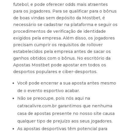
futebol, e pode oferecer odds mais atraentes
para os jogadores. Para se qualificar para o bônus
de boas vindas sem depósito da Mostbet, é
necessário se cadastrar na plataforma e seguir os
procedimentos de verificação de identidade
exigidos pela empresa. Além disso, os jogadores
precisam cumprir os requisitos de rollover
estabelecidos pela empresa antes de sacar os
ganhos obtidos com o bônus. No escritório da
Apostas Mostbet pode apostar em todos os
desportos populares e ciber-desportos.
Você pode encerrar a sua aposta antes mesmo
de o evento esportivo acabar.
Não se preocupe, pois nós aqui na
catracalivre.com.br garantimos que nenhuma
casa de apostas presente no nosso site causa
qualquer tipo de prejuízo aos seus jogadores.
As apostas desportivas têm potencial para