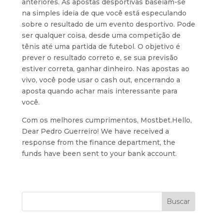
anteriores. As apostas desportivas baseiam-se
na simples ideia de que você está especulando
sobre o resultado de um evento desportivo. Pode
ser qualquer coisa, desde uma competição de
tênis até uma partida de futebol. O objetivo é
prever o resultado correto e, se sua previsão
estiver correta, ganhar dinheiro. Nas apostas ao
vivo, você pode usar o cash out, encerrando a
aposta quando achar mais interessante para
você.
Com os melhores cumprimentos, Mostbet.Hello,
Dear Pedro Guerreiro! We have received a
response from the finance department, the
funds have been sent to your bank account.