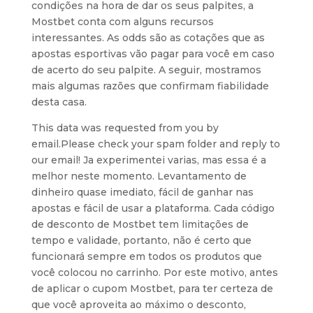
condições na hora de dar os seus palpites, a
Mostbet conta com alguns recursos
interessantes. As odds são as cotações que as
apostas esportivas vão pagar para você em caso
de acerto do seu palpite. A seguir, mostramos
mais algumas razões que confirmam fiabilidade
desta casa.
This data was requested from you by
email.Please check your spam folder and reply to
our email! Ja experimentei varias, mas essa é a
melhor neste momento. Levantamento de
dinheiro quase imediato, fácil de ganhar nas
apostas e fácil de usar a plataforma. Cada código
de desconto de Mostbet tem limitações de
tempo e validade, portanto, não é certo que
funcionará sempre em todos os produtos que
você colocou no carrinho. Por este motivo, antes
de aplicar o cupom Mostbet, para ter certeza de
que você aproveita ao máximo o desconto,