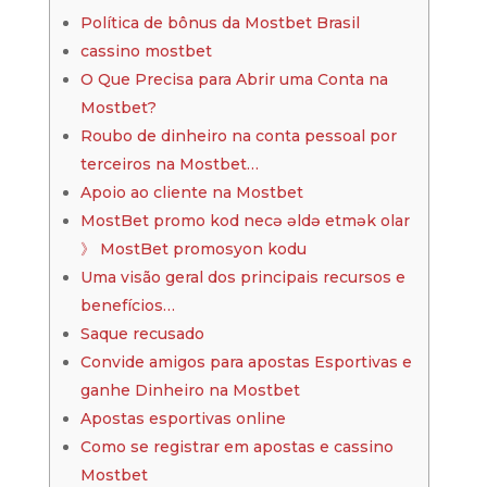
Política de bônus da Mostbet Brasil
cassino mostbet
O Que Precisa para Abrir uma Conta na
Mostbet?
Roubo de dinheiro na conta pessoal por
terceiros na Mostbet…
Apoio ao cliente na Mostbet
MostBet promo kod necə əldə etmək olar
》 MostBet promosyon kodu
Uma visão geral dos principais recursos e
benefícios…
Saque recusado
Convide amigos para apostas Esportivas e
ganhe Dinheiro na Mostbet
Apostas esportivas online
Como se registrar em apostas e cassino
Mostbet