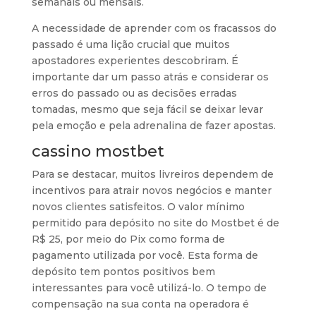
semanais ou mensais.
A necessidade de aprender com os fracassos do
passado é uma lição crucial que muitos
apostadores experientes descobriram. É
importante dar um passo atrás e considerar os
erros do passado ou as decisões erradas
tomadas, mesmo que seja fácil se deixar levar
pela emoção e pela adrenalina de fazer apostas.
cassino mostbet
Para se destacar, muitos livreiros dependem de
incentivos para atrair novos negócios e manter
novos clientes satisfeitos. O valor mínimo
permitido para depósito no site do Mostbet é de
R$ 25, por meio do Pix como forma de
pagamento utilizada por você. Esta forma de
depósito tem pontos positivos bem
interessantes para você utilizá-lo. O tempo de
compensação na sua conta na operadora é