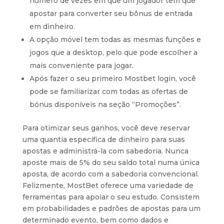
número de vezes em que um jogador tem que
apostar para converter seu bônus de entrada
em dinheiro.
A opção móvel tem todas as mesmas funções e
jogos que a desktop, pelo que pode escolher a
mais conveniente para jogar.
Após fazer o seu primeiro Mostbet login, você
pode se familiarizar com todas as ofertas de
bónus disponíveis na seção “Promoções”.
Para otimizar seus ganhos, você deve reservar
uma quantia específica de dinheiro para suas
apostas e administrá-la com sabedoria. Nunca
aposte mais de 5% do seu saldo total numa única
aposta, de acordo com a sabedoria convencional.
Felizmente, MostBet oferece uma variedade de
ferramentas para apoiar o seu estudo. Consistem
em probabilidades e padrões de apostas para um
determinado evento, bem como dados e