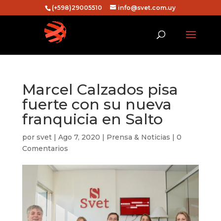
(+598)29005510
info@svet.com.uy
Marcel Calzados pisa
fuerte con su nueva
franquicia en Salto
por
svet
|
Ago 7, 2020
|
Prensa & Noticias
|
0
Comentarios