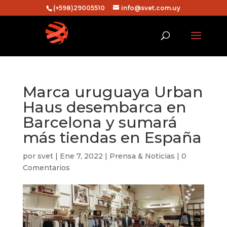
(+598)29005510
info@svet.com.uy
Marca uruguaya Urban
Haus desembarca en
Barcelona y sumará
más tiendas en España
por
svet
|
Ene 7, 2022
|
Prensa & Noticias
|
0
Comentarios