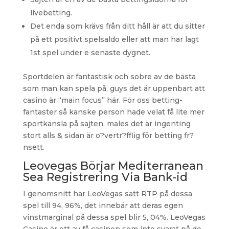
livebetting.
Det enda som krävs från ditt håll är att du sitter
på ett positivt spelsaldo eller att man har lagt
1st spel under e senaste dygnet.
Sportdelen är fantastisk och sobre av de bästa
som man kan spela på, guys det är uppenbart att
casino är “main focus” här. För oss betting-
fantaster så kanske person hade velat få lite mer
sportkänsla på sajten, males det är ingenting
stort alls & sidan är o?vertr?fflig för betting fr?
nsett.
Leovegas Börjar Mediterranean
Sea Registrering Via Bank-id
I genomsnitt har LeoVegas satt RTP på dessa
spel till 94, 96%, det innebär att deras egen
vinstmarginal på dessa spel blir 5, 04%. LeoVegas