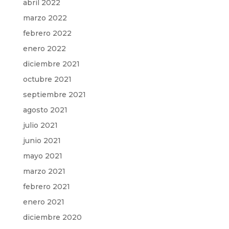
abril 2022
marzo 2022
febrero 2022
enero 2022
diciembre 2021
octubre 2021
septiembre 2021
agosto 2021
julio 2021
junio 2021
mayo 2021
marzo 2021
febrero 2021
enero 2021
diciembre 2020