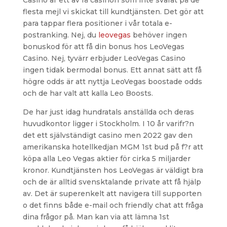
Casino är ett av få casinon som inte svarat på de
flesta mejl vi skickat till kundtjänsten. Det gör att
para tappar flera positioner i vår totala e-
postranking. Nej, du
leovegas
behöver ingen
bonuskod för att få din bonus hos LeoVegas
Casino. Nej, tyvärr erbjuder LeoVegas Casino
ingen tidak bermodal bonus. Ett annat sätt att få
högre odds är att nyttja LeoVegas boostade odds
och de har valt att kalla Leo Boosts.
De har just idag hundratals anställda och deras
huvudkontor ligger i Stockholm. I 10 år varifr?n
det ett självständigt casino men 2022 gav den
amerikanska hotellkedjan MGM 1st bud på f?r att
köpa alla Leo Vegas aktier för cirka 5 miljarder
kronor. Kundtjänsten hos LeoVegas är väldigt bra
och de är alltid svensktalande private att få hjälp
av. Det är superenkelt att navigera till supporten
o det finns både e-mail och friendly chat att fråga
dina frågor på. Man kan via att lämna 1st