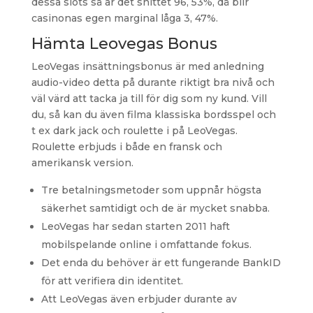
dessa slots så är det snittet 96, 53%, då blir
casinonas egen marginal låga 3, 47%.
Hämta Leovegas Bonus
LeoVegas insättningsbonus är med anledning
audio-video detta på durante riktigt bra nivå och
väl värd att tacka ja till för dig som ny kund. Vill
du, så kan du även filma klassiska bordsspel och
t ex dark jack och roulette i på LeoVegas.
Roulette erbjuds i både en fransk och
amerikansk version.
Tre betalningsmetoder som uppnår högsta
säkerhet samtidigt och de är mycket snabba.
LeoVegas har sedan starten 2011 haft
mobilspelande online i omfattande fokus.
Det enda du behöver är ett fungerande BankID
för att verifiera din identitet.
Att LeoVegas även erbjuder durante av