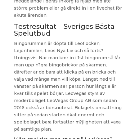
meddelande i deras inkorg få hjälp med lite
större problem eller gå direkt in i en livechat för
akuta ärenden.
Testresultat – Sveriges Bästa
Spelutbud
Bingorummen är döpta till Leoflocken,
Lejonhimlen, Leos Nya Liv och så forts?
ttningsvis. När man kmr in i 1st bingorum så får
man upp n?gra bingobrickor på skärmen,
därefter är de bara att klicka på en bricka och
välja vad många man vill köpa. Längst ned till
vänster på skärmen ser person hur långt e är
kvar tills spelet börjar. LeoVegas styrs av
moderbolaget LeoVegas Group AB som sedan
2016 också är börsnoterat. Bolagets omsättning
sitter på sedan starten ökat enormt och
spelbolaget bara fortsätter m?jligheten att växa
på samtliga plan.