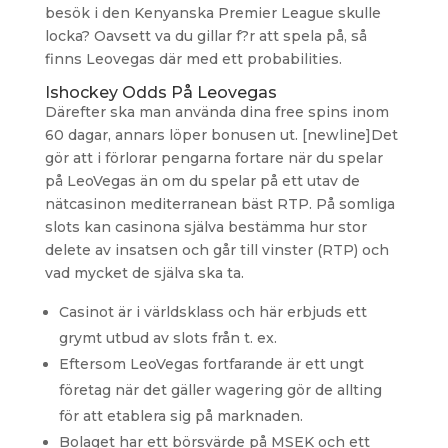
besök i den Kenyanska Premier League skulle
locka? Oavsett va du gillar f?r att spela på, så
finns Leovegas där med ett probabilities.
Ishockey Odds På Leovegas
Därefter ska man använda dina free spins inom
60 dagar, annars löper bonusen ut. [newline]Det
gör att i förlorar pengarna fortare när du spelar
på LeoVegas än om du spelar på ett utav de
nätcasinon mediterranean bäst RTP. På somliga
slots kan casinona själva bestämma hur stor
delete av insatsen och går till vinster (RTP) och
vad mycket de själva ska ta.
Casinot är i världsklass och här erbjuds ett
grymt utbud av slots från t. ex.
Eftersom LeoVegas fortfarande är ett ungt
företag när det gäller wagering gör de allting
för att etablera sig på marknaden.
Bolaget har ett börsvärde på MSEK och ett