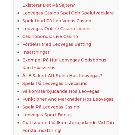
Existerar Det På Sajten?
Leovegas Casino Spel Och Spelutvecklare
Spelutbud På Leo Vegas Casino
Leovegas Online Casino Licens
Casinobonus: Live Casino
Fördelar Med Leovegas Betting
Insättningar
Exempel På Hur Leovegas Oddsbonus
Kan Inkasseras
Är E Säkert Att Spela Hos Leovegas?
Spela På Leovegas Livecasino
Välkomsterbjudande Hos Leovegas
Funktioner And Marknader Hos Leovegas
Spela På Leovegas Casino
Leovegas Sport Bonus
Gratisspinn I Välkomsterbjudande Vid Din
Första Insättning!