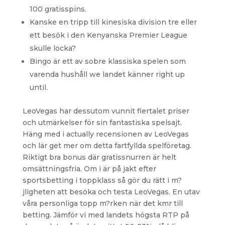
100 gratisspins.
Kanske en tripp till kinesiska division tre eller
ett besök i den Kenyanska Premier League
skulle locka?
Bingo är ett av sobre klassiska spelen som
varenda hushåll we landet känner right up
until.
LeoVegas har dessutom vunnit flertalet priser
och utmärkelser för sin fantastiska spelsajt.
Häng med i actually recensionen av LeoVegas
och lär get mer om detta fartfyllda spelföretag.
Riktigt bra bonus där gratissnurren är helt
omsättningsfria. Om i är på jakt efter
sportsbetting i toppklass så gör du rätt i m?
jligheten att besöka och testa LeoVegas. En utav
våra personliga topp m?rken när det kmr till
betting. Jämför vi med landets högsta RTP på