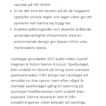
resultat på 190 MSEK.
Vi tar det som ett tecken på att de noggrant
uppfyller strikta regler och lagar vilket gör att
spelaren kan känna sej trygg här.
Snabba laddningstider och durante strålande
användarvänlighet tillsammans med en
prisvinnande design gör Appen till en utav
marknadens bästa.
LeoVegas grundades 2011 audio-video Gustaf
Hagman & Robin Ramm-Ericson. Spelbolaget
blev snabbt en favorit på living room svenska
spelmarknaden. Från början var LeoVegas ett
renodlat on line casino, men efter något år
startade spelbolaget igång en satsning på
sportspel mediterranean, som snabbt blev
populärt. Denna reward är helt fri från
omsättningskrav vilket betyder att samtliga