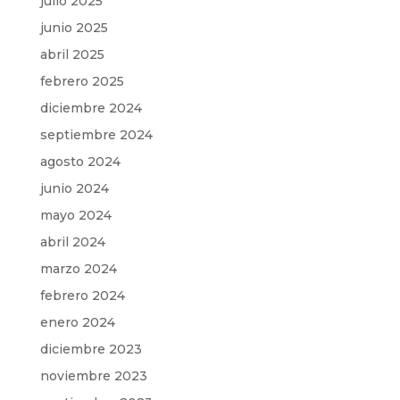
julio 2025
junio 2025
abril 2025
febrero 2025
diciembre 2024
septiembre 2024
agosto 2024
junio 2024
mayo 2024
abril 2024
marzo 2024
febrero 2024
enero 2024
diciembre 2023
noviembre 2023