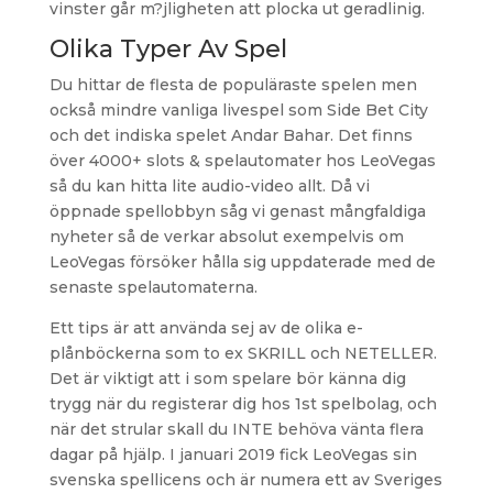
vinster går m?jligheten att plocka ut geradlinig.
Olika Typer Av Spel
Du hittar de flesta de populäraste spelen men
också mindre vanliga livespel som Side Bet City
och det indiska spelet Andar Bahar. Det finns
över 4000+ slots & spelautomater hos LeoVegas
så du kan hitta lite audio-video allt. Då vi
öppnade spellobbyn såg vi genast mångfaldiga
nyheter så de verkar absolut exempelvis om
LeoVegas försöker hålla sig uppdaterade med de
senaste spelautomaterna.
Ett tips är att använda sej av de olika e-
plånböckerna som to ex SKRILL och NETELLER.
Det är viktigt att i som spelare bör känna dig
trygg när du registerar dig hos 1st spelbolag, och
när det strular skall du INTE behöva vänta flera
dagar på hjälp. I januari 2019 fick LeoVegas sin
svenska spellicens och är numera ett av Sveriges