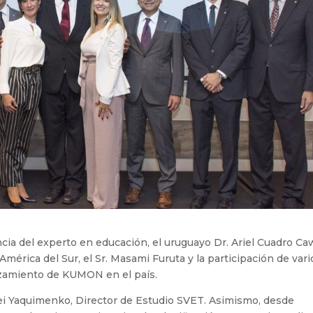
cia del experto en educación, el uruguayo Dr. Ariel Cuadro Ca
érica del Sur, el Sr. Masami Furuta y la participación de vari
anzamiento de KUMON en el país.
xei Yaquimenko, Director de Estudio SVET. Asimismo, desde