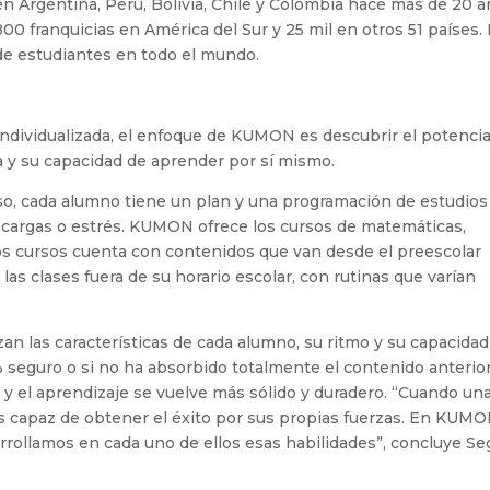
n Argentina, Perú, Bolivia, Chile y Colombia hace más de 20 a
 franquicias en América del Sur y 25 mil en otros 51 países.
de estudiantes en todo el mundo.
 individualizada, el enfoque de KUMON es descubrir el potencia
 y su capacidad de aprender por sí mismo.
so, cada alumno tiene un plan y una programación de estudios
ecargas o estrés. KUMON ofrece los cursos de matemáticas,
os cursos cuenta con contenidos que van desde el preescolar
 las clases fuera de su horario escolar, con rutinas que varían
 las características de cada alumno, su ritmo y su capacidad,
seguro o si no ha absorbido totalmente el contenido anterior
 y el aprendizaje se vuelve más sólido y duradero. “Cuando un
es capaz de obtener el éxito por sus propias fuerzas. En KUM
rollamos en cada uno de ellos esas habilidades”, concluye Seg