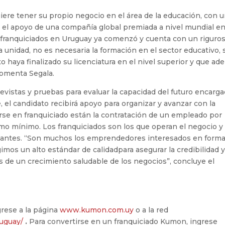
iere tener su propio negocio en el área de la educación, con 
on el apoyo de una compañía global premiada a nivel mundial e
s franquiciados en Uruguay ya comenzó y cuenta con un riguro
a unidad, no es necesaria la formación en el sector educativo, 
 haya finalizado su licenciatura en el nivel superior y que a
comenta Segala.
evistas y pruebas para evaluar la capacidad del futuro encarg
, el candidato recibirá apoyo para organizar y avanzar con la
irse en franquiciado están la contratación de un empleado por
mo mínimo. Los franquiciados son los que operan el negocio y
diantes. “Son muchos los emprendedores interesados en forma
imos un alto estándar de calidadpara asegurar la credibilidad y
s de un crecimiento saludable de los negocios”, concluye el
rese a la página
www.kumon.com.uy
o a la red
ruguay/
.
Para convertirse en un franquiciado Kumon, ingrese