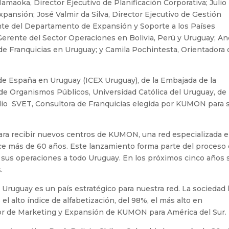
maoka, Director Ejecutivo de Planificación Corporativa; Julio
xpansión; José Valmir da Silva, Director Ejecutivo de Gestión
ente del Departamento de Expansión y Soporte a los Países
Gerente del Sector Operaciones en Bolivia, Perú y Uruguay; A
 Franquicias en Uruguay; y Camila Pochintesta, Orientadora 
de España en Uruguay (ICEX Uruguay), de la Embajada de la
e Organismos Públicos, Universidad Católica del Uruguay, de 
dio SVET, Consultora de Franquicias elegida por KUMON para 
para recibir nuevos centros de KUMON, una red especializada 
e más de 60 años. Este lanzamiento forma parte del proceso
sus operaciones a todo Uruguay. En los próximos cinco años 
.
 Uruguay es un país estratégico para nuestra red. La sociedad 
 el alto índice de alfabetización, del 98%, el más alto en
ctor de Marketing y Expansión de KUMON para América del Sur.