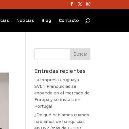
cias
Noticias
Blog
Contacto
Entradas recientes
La empresa uruguaya
SVET Franquicias se
expande en el mercado de
Europa y se instala en
Portugal
¿De qué hablamos cuando
hablamos de franquicias
en UY? (más de 15.000