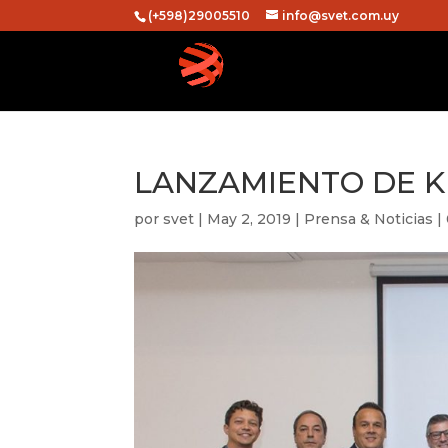
(+598)29005510
info@svet.com.uy
LANZAMIENTO DE 
por
svet
|
May 2, 2019
|
Prensa & Noticias
|