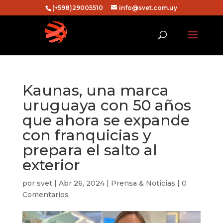
(+598)29005510
info@svet.com.uy
Kaunas, una marca
uruguaya con 50 años
que ahora se expande
con franquicias y
prepara el salto al
exterior
por
svet
|
Abr 26, 2024
|
Prensa & Noticias
|
0
Comentarios