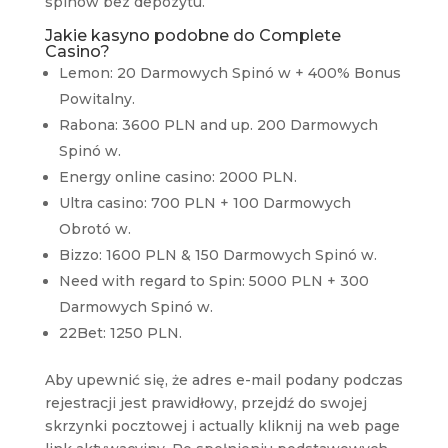
spinów bez depozytu.
Jakie kasyno podobne do Complete
Casino?
Lemon: 20 Darmowych Spinó w + 400% Bonus
Powitalny.
Rabona: 3600 PLN and up. 200 Darmowych
Spinó w.
Energy online casino: 2000 PLN.
Ultra casino: 700 PLN + 100 Darmowych
Obrotó w.
Bizzo: 1600 PLN & 150 Darmowych Spinó w.
Need with regard to Spin: 5000 PLN + 300
Darmowych Spinó w.
22Bet: 1250 PLN.
Aby upewnić się, że adres e-mail podany podczas
rejestracji jest prawidłowy, przejdź do swojej
skrzynki pocztowej i actually kliknij na web page