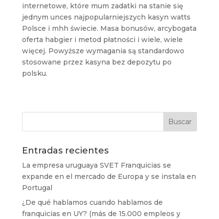
internetowe, które mum zadatki na stanie się
jednym unces najpopularniejszych kasyn watts
Polsce i mhh świecie. Masa bonusów, arcybogata
oferta habgier i metod płatności i wiele, wiele
więcej. Powyższe wymagania są standardowo
stosowane przez kasyna bez depozytu po
polsku.
Entradas recientes
La empresa uruguaya SVET Franquicias se
expande en el mercado de Europa y se instala en
Portugal
¿De qué hablamos cuando hablamos de
franquicias en UY? (más de 15.000 empleos y