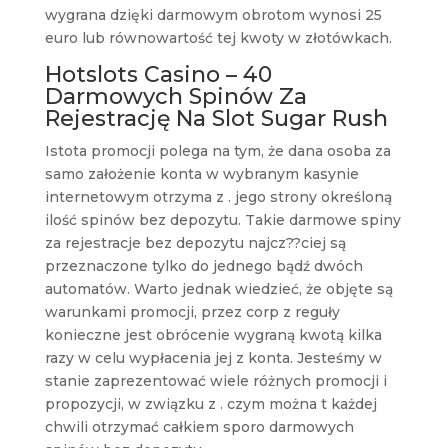
wygrana dzięki darmowym obrotom wynosi 25
euro lub równowartość tej kwoty w złotówkach.
Hotslots Casino – 40
Darmowych Spinów Za
Rejestrację Na Slot Sugar Rush
Istota promocji polega na tym, że dana osoba za
samo założenie konta w wybranym kasynie
internetowym otrzyma z . jego strony określoną
ilość spinów bez depozytu. Takie darmowe spiny
za rejestracje bez depozytu najcz??ciej są
przeznaczone tylko do jednego bądź dwóch
automatów. Warto jednak wiedzieć, że objęte są
warunkami promocji, przez corp z reguły
konieczne jest obrócenie wygraną kwotą kilka
razy w celu wypłacenia jej z konta. Jesteśmy w
stanie zaprezentować wiele różnych promocji i
propozycji, w związku z . czym można t każdej
chwili otrzymać całkiem sporo darmowych