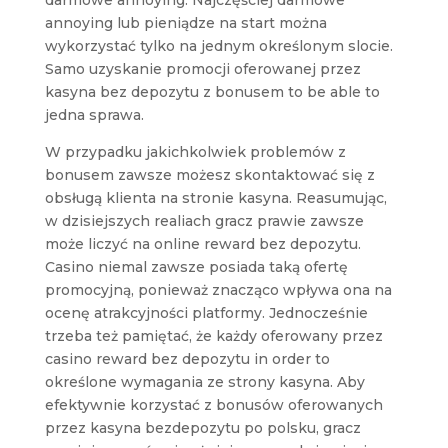
darmowe annoying. Najczęściej darmowe
annoying lub pieniądze na start można
wykorzystać tylko na jednym określonym slocie.
Samo uzyskanie promocji oferowanej przez
kasyna bez depozytu z bonusem to be able to
jedna sprawa.
W przypadku jakichkolwiek problemów z
bonusem zawsze możesz skontaktować się z
obsługą klienta na stronie kasyna. Reasumując,
w dzisiejszych realiach gracz prawie zawsze
może liczyć na online reward bez depozytu.
Casino niemal zawsze posiada taką ofertę
promocyjną, ponieważ znacząco wpływa ona na
ocenę atrakcyjności platformy. Jednocześnie
trzeba też pamiętać, że każdy oferowany przez
casino reward bez depozytu in order to
określone wymagania ze strony kasyna. Aby
efektywnie korzystać z bonusów oferowanych
przez kasyna bezdepozytu po polsku, gracz