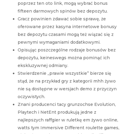
poprzez ten oto link, mogą wybrać bonus
fifteen darmowych spinów bez depozytu.
Gracz powinien zdawać sobie sprawę, że
oferowane przez kasyna internetowe bonusy
bez depozytu czasami mogą też wiązać się z
pewnymi wymaganiami dodatkowymi.
Opisując poszczególne rodzaje bonusów bez
depozytu, keineswegs można pominąć ich
ekskluzywnej odmiany.
Stwierdzenie „prawie wszystkie” bierze się
stąd, że na przykład gry z kategorii mhh żywo
nie są dostępne w wersjach demo z przyczyn
oczywistych.
Znani producenci tacy grunzochse Evolution,
Playtech i NetEnt produkują jedne z
najlepszych raffgier w ruletkę em żywo online,
watts tym Immersive Different roulette games,