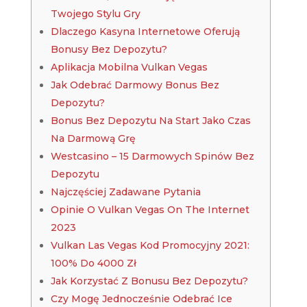
Twojego Stylu Gry
Dlaczego Kasyna Internetowe Oferują
Bonusy Bez Depozytu?
Aplikacja Mobilna Vulkan Vegas
Jak Odebrać Darmowy Bonus Bez
Depozytu?
Bonus Bez Depozytu Na Start Jako Czas
Na Darmową Grę
Westcasino – 15 Darmowych Spinów Bez
Depozytu
Najczęściej Zadawane Pytania
Opinie O Vulkan Vegas On The Internet
2023
Vulkan Las Vegas Kod Promocyjny 2021:
100% Do 4000 Zł
Jak Korzystać Z Bonusu Bez Depozytu?
Czy Mogę Jednocześnie Odebrać Ice