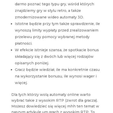
darmo poznać tego typu gry, wśród których
znajdziemy gry w stylu retro, a także
zmodernizowane wideo automaty 3D.
Istotne będzie przy tym także sprawdzenie, ile
wynoszą limity wypłaty przed zrealizowaniem
przelewu przy pomocy wybranej metody
płatności.
W efekcie istnieje szansa, że spotkacie bonus
składający się z dwóch lub więcej rodzajów
opisanych poniżej.
Gracz będzie wiedział, ile ma konkretnie czasu
na wykorzystanie bonusu, ile wynosi wager i
więcej.
Dla tych którzy wolą automaty online warto
wybrać takie z wysokim RTP (zwrot dla gracza).
Możesz dowiedzieć się więcej mhh ten temat w
naszym artykule um grach z wysokim RTP. To