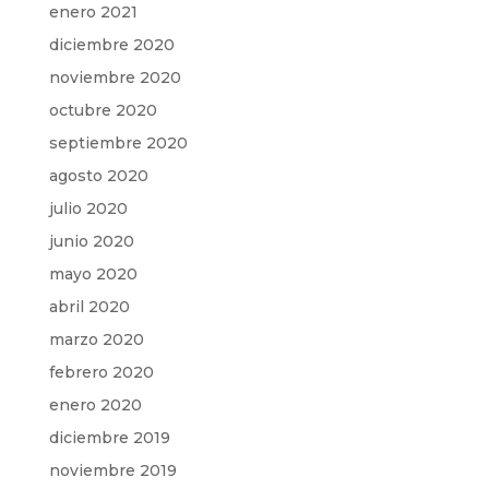
enero 2021
diciembre 2020
noviembre 2020
octubre 2020
septiembre 2020
agosto 2020
julio 2020
junio 2020
mayo 2020
abril 2020
marzo 2020
febrero 2020
enero 2020
diciembre 2019
noviembre 2019