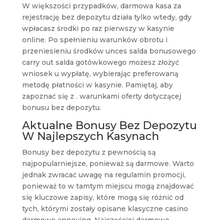
W większości przypadków, darmowa kasa za
rejestrację bez depozytu działa tylko wtedy, gdy
wpłacasz środki po raz pierwszy w kasynie
online. Po spełnieniu warunków obrotu i
przeniesieniu środków unces salda bonusowego
carry out salda gotówkowego możesz złożyć
wniosek u wypłatę, wybierając preferowaną
metodę płatności w kasynie. Pamiętaj, aby
zapoznać się z . warunkami oferty dotyczącej
bonusu bez depozytu.
Aktualne Bonusy Bez Depozytu
W Najlepszych Kasynach
Bonusy bez depozytu z pewnością są
najpopularniejsze, ponieważ są darmowe. Warto
jednak zwracać uwagę na regulamin promocji,
ponieważ to w tamtym miejscu mogą znajdować
się kluczowe zapisy, które mogą się różnić od
tych, którymi zostały opisane klasyczne casino