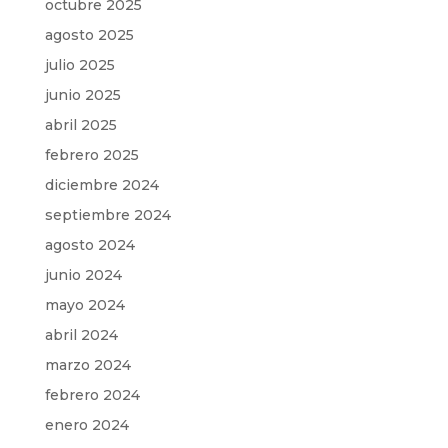
octubre 2025
agosto 2025
julio 2025
junio 2025
abril 2025
febrero 2025
diciembre 2024
septiembre 2024
agosto 2024
junio 2024
mayo 2024
abril 2024
marzo 2024
febrero 2024
enero 2024