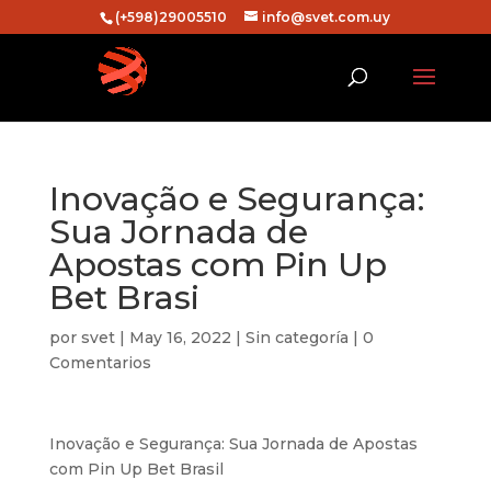
(+598)29005510
info@svet.com.uy
Inovação e Segurança:
Sua Jornada de
Apostas com Pin Up
Bet Brasi
por
svet
|
May 16, 2022
|
Sin categoría
|
0
Comentarios
Inovação e Segurança: Sua Jornada de Apostas
com Pin Up Bet Brasil