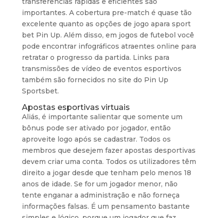
transferências rápidas e eficientes são
importantes. A cobertura pre-match é quase tão
excelente quanto as opções de jogo apara sport
bet Pin Up. Além disso, em jogos de futebol você
pode encontrar infográficos atraentes online para
retratar o progresso da partida. Links para
transmissões de vídeo de eventos esportivos
também são fornecidos no site do Pin Up
Sportsbet.
Apostas esportivas virtuais
Aliás, é importante salientar que somente um
bônus pode ser ativado por jogador, então
aproveite logo após se cadastrar. Todos os
membros que desejem fazer apostas desportivas
devem criar uma conta. Todos os utilizadores têm
direito a jogar desde que tenham pelo menos 18
anos de idade. Se for um jogador menor, não
tente enganar a administração e não forneça
informações falsas. É um pensamento bastante
simples e lógico, porque um jogador que faz