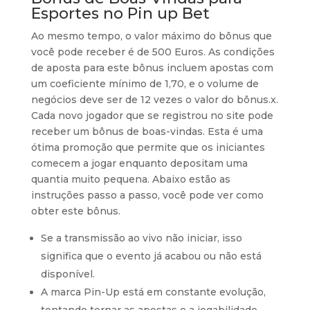
Esportes no Pin up Bet
Ao mesmo tempo, o valor máximo do bônus que
você pode receber é de 500 Euros. As condições
de aposta para este bônus incluem apostas com
um coeficiente mínimo de 1,70, e o volume de
negócios deve ser de 12 vezes o valor do bônus.x.
Cada novo jogador que se registrou no site pode
receber um bônus de boas-vindas. Esta é uma
ótima promoção que permite que os iniciantes
comecem a jogar enquanto depositam uma
quantia muito pequena. Abaixo estão as
instruções passo a passo, você pode ver como
obter este bônus.
Se a transmissão ao vivo não iniciar, isso
significa que o evento já acabou ou não está
disponível.
A marca Pin-Up está em constante evolução,