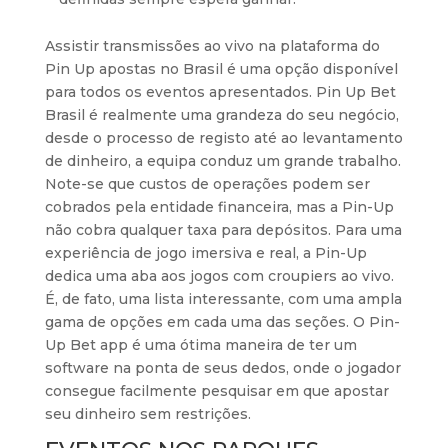
Assistir transmissões ao vivo na plataforma do
Pin Up apostas no Brasil é uma opção disponível
para todos os eventos apresentados. Pin Up Bet
Brasil é realmente uma grandeza do seu negócio,
desde o processo de registo até ao levantamento
de dinheiro, a equipa conduz um grande trabalho.
Note-se que custos de operações podem ser
cobrados pela entidade financeira, mas a Pin-Up
não cobra qualquer taxa para depósitos. Para uma
experiência de jogo imersiva e real, a Pin-Up
dedica uma aba aos jogos com croupiers ao vivo.
É, de fato, uma lista interessante, com uma ampla
gama de opções em cada uma das seções. O Pin-
Up Bet app é uma ótima maneira de ter um
software na ponta de seus dedos, onde o jogador
consegue facilmente pesquisar em que apostar
seu dinheiro sem restrições.