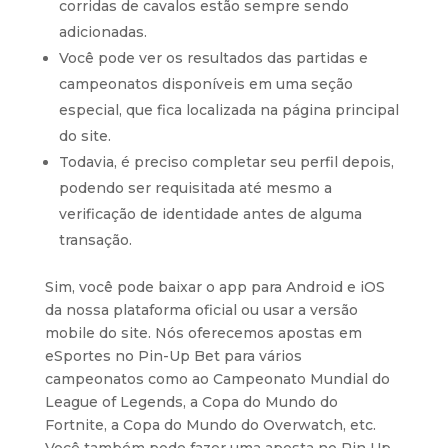
corridas de cavalos estão sempre sendo
adicionadas.
Você pode ver os resultados das partidas e
campeonatos disponíveis em uma seção
especial, que fica localizada na página principal
do site.
Todavia, é preciso completar seu perfil depois,
podendo ser requisitada até mesmo a
verificação de identidade antes de alguma
transação.
Sim, você pode baixar o app para Android e iOS
da nossa plataforma oficial ou usar a versão
mobile do site. Nós oferecemos apostas em
eSportes no Pin-Up Bet para vários
campeonatos como ao Campeonato Mundial do
League of Legends, a Copa do Mundo do
Fortnite, a Copa do Mundo do Overwatch, etc.