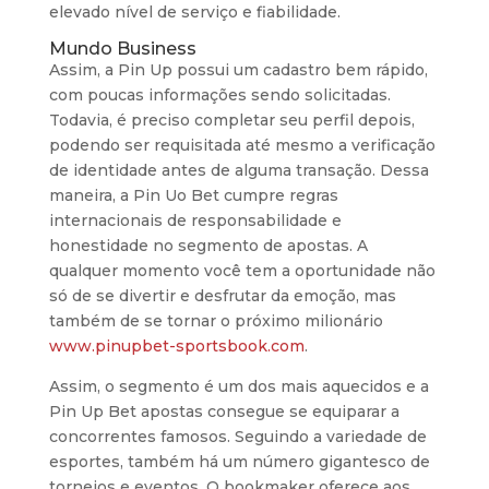
elevado nível de serviço e fiabilidade.
Mundo Business
Assim, a Pin Up possui um cadastro bem rápido,
com poucas informações sendo solicitadas.
Todavia, é preciso completar seu perfil depois,
podendo ser requisitada até mesmo a verificação
de identidade antes de alguma transação. Dessa
maneira, a Pin Uo Bet cumpre regras
internacionais de responsabilidade e
honestidade no segmento de apostas. A
qualquer momento você tem a oportunidade não
só de se divertir e desfrutar da emoção, mas
também de se tornar o próximo milionário
www.pinupbet-sportsbook.com
.
Assim, o segmento é um dos mais aquecidos e a
Pin Up Bet apostas consegue se equiparar a
concorrentes famosos. Seguindo a variedade de
esportes, também há um número gigantesco de
torneios e eventos. O bookmaker oferece aos