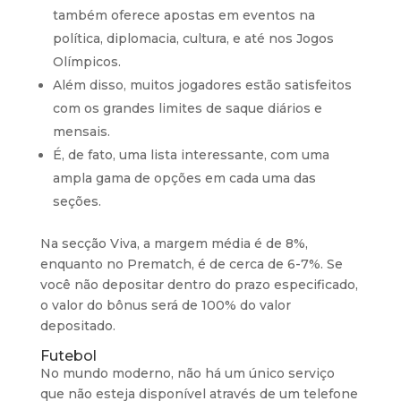
também oferece apostas em eventos na
política, diplomacia, cultura, e até nos Jogos
Olímpicos.
Além disso, muitos jogadores estão satisfeitos
com os grandes limites de saque diários e
mensais.
É, de fato, uma lista interessante, com uma
ampla gama de opções em cada uma das
seções.
Na secção Viva, a margem média é de 8%,
enquanto no Prematch, é de cerca de 6-7%. Se
você não depositar dentro do prazo especificado,
o valor do bônus será de 100% do valor
depositado.
Futebol
No mundo moderno, não há um único serviço
que não esteja disponível através de um telefone