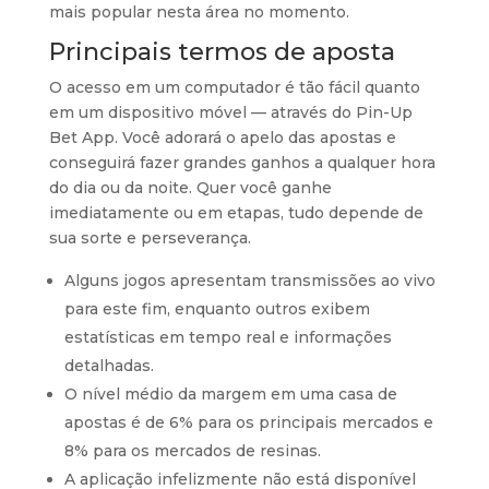
mais popular nesta área no momento.
Principais termos de aposta
O acesso em um computador é tão fácil quanto
em um dispositivo móvel — através do Pin-Up
Bet App. Você adorará o apelo das apostas e
conseguirá fazer grandes ganhos a qualquer hora
do dia ou da noite. Quer você ganhe
imediatamente ou em etapas, tudo depende de
sua sorte e perseverança.
Alguns jogos apresentam transmissões ao vivo
para este fim, enquanto outros exibem
estatísticas em tempo real e informações
detalhadas.
O nível médio da margem em uma casa de
apostas é de 6% para os principais mercados e
8% para os mercados de resinas.
A aplicação infelizmente não está disponível