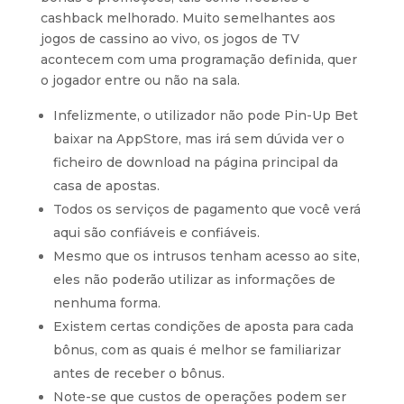
cashback melhorado. Muito semelhantes aos
jogos de cassino ao vivo, os jogos de TV
acontecem com uma programação definida, quer
o jogador entre ou não na sala.
Infelizmente, o utilizador não pode Pin-Up Bet
baixar na AppStore, mas irá sem dúvida ver o
ficheiro de download na página principal da
casa de apostas.
Todos os serviços de pagamento que você verá
aqui são confiáveis ​​e confiáveis.
Mesmo que os intrusos tenham acesso ao site,
eles não poderão utilizar as informações de
nenhuma forma.
Existem certas condições de aposta para cada
bônus, com as quais é melhor se familiarizar
antes de receber o bônus.
Note-se que custos de operações podem ser