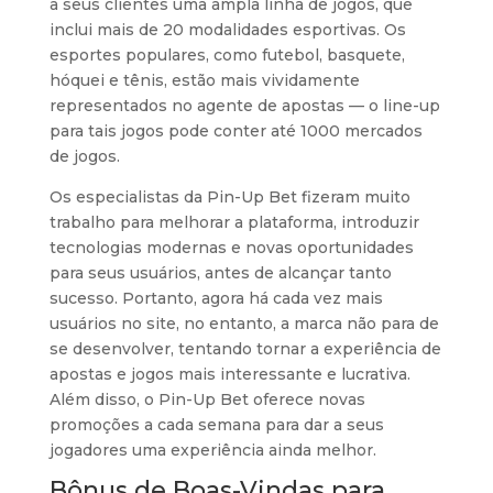
a seus clientes uma ampla linha de jogos, que
inclui mais de 20 modalidades esportivas. Os
esportes populares, como futebol, basquete,
hóquei e tênis, estão mais vividamente
representados no agente de apostas — o line-up
para tais jogos pode conter até 1000 mercados
de jogos.
Os especialistas da Pin-Up Bet fizeram muito
trabalho para melhorar a plataforma, introduzir
tecnologias modernas e novas oportunidades
para seus usuários, antes de alcançar tanto
sucesso. Portanto, agora há cada vez mais
usuários no site, no entanto, a marca não para de
se desenvolver, tentando tornar a experiência de
apostas e jogos mais interessante e lucrativa.
Além disso, o Pin-Up Bet oferece novas
promoções a cada semana para dar a seus
jogadores uma experiência ainda melhor.
Bônus de Boas-Vindas para