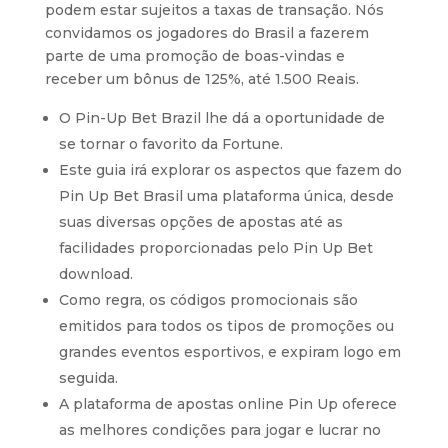
podem estar sujeitos a taxas de transação. Nós
convidamos os jogadores do Brasil a fazerem
parte de uma promoção de boas-vindas e
receber um bônus de 125%, até 1.500 Reais.
O Pin-Up Bet Brazil lhe dá a oportunidade de
se tornar o favorito da Fortune.
Este guia irá explorar os aspectos que fazem do
Pin Up Bet Brasil uma plataforma única, desde
suas diversas opções de apostas até as
facilidades proporcionadas pelo Pin Up Bet
download.
Como regra, os códigos promocionais são
emitidos para todos os tipos de promoções ou
grandes eventos esportivos, e expiram logo em
seguida.
A plataforma de apostas online Pin Up oferece
as melhores condições para jogar e lucrar no