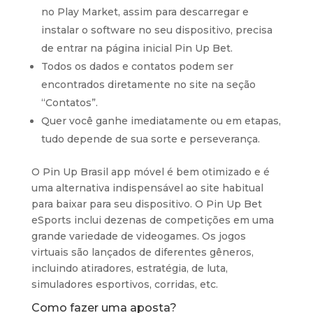
no Play Market, assim para descarregar e
instalar o software no seu dispositivo, precisa
de entrar na página inicial Pin Up Bet.
Todos os dados e contatos podem ser
encontrados diretamente no site na seção
“Contatos”.
Quer você ganhe imediatamente ou em etapas,
tudo depende de sua sorte e perseverança.
O Pin Up Brasil app móvel é bem otimizado e é
uma alternativa indispensável ao site habitual
para baixar para seu dispositivo. O Pin Up Bet
eSports inclui dezenas de competições em uma
grande variedade de videogames. Os jogos
virtuais são lançados de diferentes gêneros,
incluindo atiradores, estratégia, de luta,
simuladores esportivos, corridas, etc.
Como fazer uma aposta?