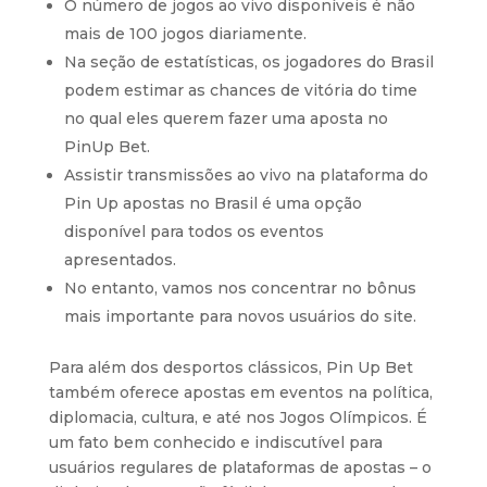
O número de jogos ao vivo disponíveis é não
mais de 100 jogos diariamente.
Na seção de estatísticas, os jogadores do Brasil
podem estimar as chances de vitória do time
no qual eles querem fazer uma aposta no
PinUp Bet.
Assistir transmissões ao vivo na plataforma do
Pin Up apostas no Brasil é uma opção
disponível para todos os eventos
apresentados.
No entanto, vamos nos concentrar no bônus
mais importante para novos usuários do site.
Para além dos desportos clássicos, Pin Up Bet
também oferece apostas em eventos na política,
diplomacia, cultura, e até nos Jogos Olímpicos. É
um fato bem conhecido e indiscutível para
usuários regulares de plataformas de apostas – o