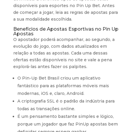
disponíveis para esportes no Pin Up Bet. Antes
de começar a jogar, leia as regras de apostas para
a sua modalidade escolhida.
Benefícios de Apostas Esportivas no Pin Up
Apostas
O apostador poderá acompanhar, ao segundo, a
evolução do jogo, com dados atualizados em
relação a todas as apostas. Cada uma dessas
ofertas estão disponíveis no site e vale a pena
explorá-las antes fazer os palpites.
O Pin-Up Bet Brasil criou um aplicativo
fantástico para as plataformas móveis mais
modernas, iOS e, claro, Android.
A criptografia SSL é o padrão da indústria para
todas as transações online.
É um pensamento bastante simples e lógico,
porque um jogador que faz PinUp apostas bem
definidas sempre espera ganhar.