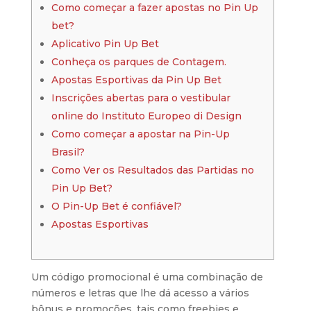
Como começar a fazer apostas no Pin Up
bet?
Aplicativo Pin Up Bet
Conheça os parques de Contagem.
Apostas Esportivas da Pin Up Bet
Inscrições abertas para o vestibular
online do Instituto Europeo di Design
Como começar a apostar na Pin-Up
Brasil?
Como Ver os Resultados das Partidas no
Pin Up Bet?
O Pin-Up Bet é confiável?
Apostas Esportivas
Um código promocional é uma combinação de
números e letras que lhe dá acesso a vários
bônus e promoções, tais como freebies e