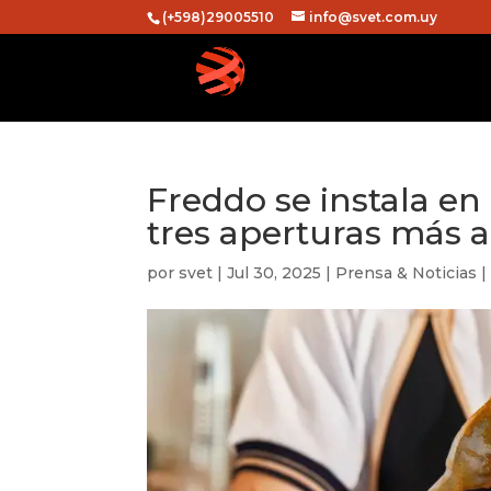
(+598)29005510
info@svet.com.uy
Freddo se instala en
tres aperturas más a
por
svet
|
Jul 30, 2025
|
Prensa & Noticias