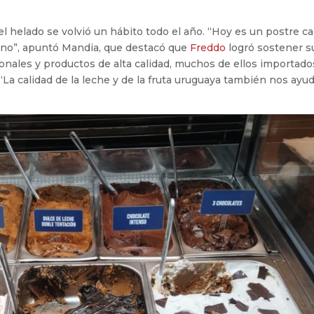
 el helado se volvió un hábito todo el año. “Hoy es un postre c
ano”, apuntó Mandia, que destacó que
Freddo
logró sostener s
icionales y productos de alta calidad, muchos de ellos importado
. “La calidad de la leche y de la fruta uruguaya también nos ayu