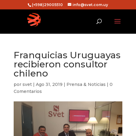
(+598)29005510
info@svet.com.uy
Franquicias Uruguayas
recibieron consultor
chileno
por
svet
|
Ago 31, 2019
|
Prensa & Noticias
|
0
Comentarios