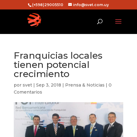
(+598)29005510
info@svet.com.uy
Franquicias locales
tienen potencial
crecimiento
por
svet
|
Sep 3, 2018
|
Prensa & Noticias
|
0
Comentarios