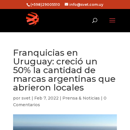
(+598)29005510
info@svet.com.uy
Franquicias en
Uruguay: creció un
50% la cantidad de
marcas argentinas que
abrieron locales
por
svet
|
Feb 7, 2022
|
Prensa & Noticias
|
0
Comentarios