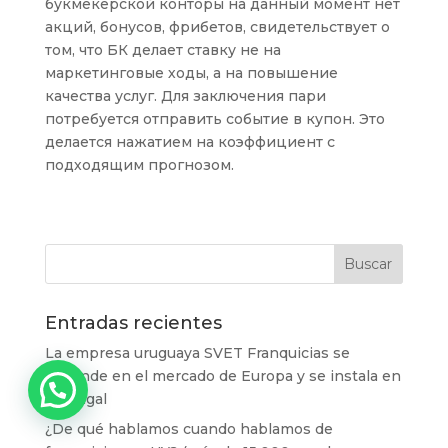
букмекерской конторы на данный момент нет
акций, бонусов, фрибетов, свидетельствует о
том, что БК делает ставку не на
маркетинговые ходы, а на повышение
качества услуг. Для заключения пари
потребуется отправить событие в купон. Это
делается нажатием на коэффициент с
подходящим прогнозом.
Entradas recientes
La empresa uruguaya SVET Franquicias se
expande en el mercado de Europa y se instala en
Portugal
¿De qué hablamos cuando hablamos de