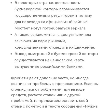
В некоторых странах деятельность
букмекерской конторы ограничивается
государственными регуляторами, потому
для перехода на официальный сайт БК
Мостбет могут потребоваться зеркала.
А также ознакомиться с доступными для
заключения пари рынками,
коэффициентами, отследить их движение.
Вывод выигрышей с букмекерской конторы
осуществляется на банковские карты,
выпущенные российскими банками.
Фрибеты дают довольно часто, но иногда
возникают проблемы с приложением. Если вы
столкнулись с проблемами при выводе
средств, расчете ставок или с другой
проблемой, то предлагаем оставить свой
отзыв с пометкой в тексте сообщения «Нужна