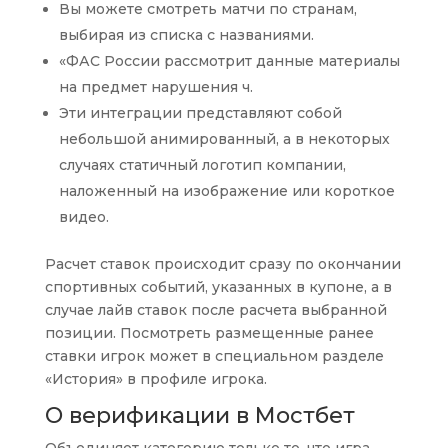
Вы можете смотреть матчи по странам,
выбирая из списка с названиями.
«ФАС России рассмотрит данные материалы
на предмет нарушения ч.
Эти интеграции представляют собой
небольшой анимированный, а в некоторых
случаях статичный логотип компании,
наложенный на изображение или короткое
видео.
Расчет ставок происходит сразу по окончании
спортивных событий, указанных в купоне, а в
случае лайв ставок после расчета выбранной
позиции. Посмотреть размещенные ранее
ставки игрок может в специальном разделе
«История» в профиле игрока.
О верификации в Мостбет