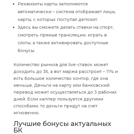
Реквизиты карты заполняются
автоматически – система отображает лишь
карты, с которых поступал депозит.
Здесь вы сможете делать ставки на спорт,
смотреть прямые трансляции, играть в
слоты, а также активировать доступные
бонусы.
Количество рынков для live-ставок может
доходить до 35, а вот маржа расстроит – 11% и
есть большое количество контор, где она
меньше. Деньги на карту или банковский
перевод может осуществляться до 3 рабочих
дней. Если каппер пользуется другими
способами, то деньги придут на счет
мгновенно.
Лучшие бонусы актуальных
БК