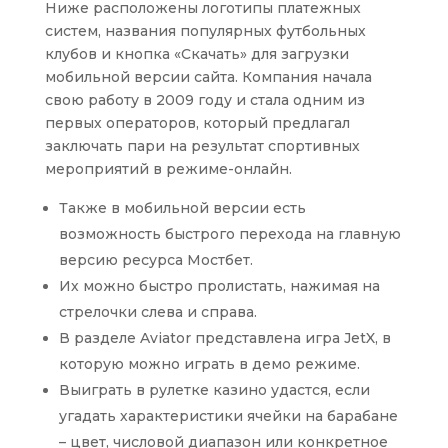
Ниже расположены логотипы платежных
систем, названия популярных футбольных
клубов и кнопка «Скачать» для загрузки
мобильной версии сайта. Компания начала
свою работу в 2009 году и стала одним из
первых операторов, который предлагал
заключать пари на результат спортивных
мероприятий в режиме-онлайн.
Также в мобильной версии есть
возможность быстрого перехода на главную
версию ресурса Мостбет.
Их можно быстро пролистать, нажимая на
стрелочки слева и справа.
В разделе Aviator представлена игра JetX, в
которую можно играть в демо режиме.
Выиграть в рулетке казино удастся, если
угадать характеристики ячейки на барабане
– цвет, числовой диапазон или конкретное