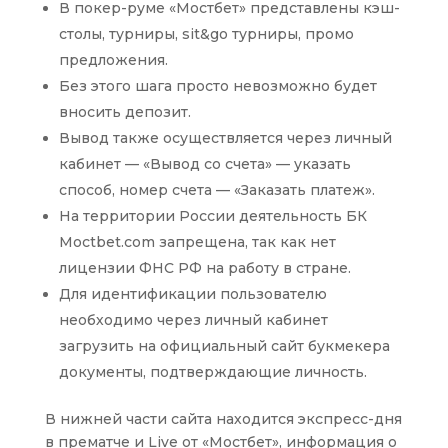
В покер-руме «Мостбет» представлены кэш-
столы, турниры, sit&go турниры, промо
предложения.
Без этого шага просто невозможно будет
вносить депозит.
Вывод также осуществляется через личный
кабинет — «Вывод со счета» — указать
способ, номер счета — «Заказать платеж».
На территории России деятельность БК
Moctbet.com запрещена, так как нет
лицензии ФНС РФ на работу в стране.
Для идентификации пользователю
необходимо через личный кабинет
загрузить на официальный сайт букмекера
документы, подтверждающие личность.
В нижней части сайта находится экспресс-дня
в прематче и Live от «Мостбет», информация о