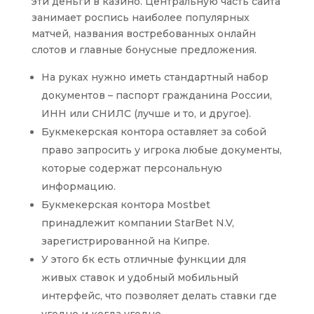
эти деньги в казино. Центральную часть сайта
занимает роспись наиболее популярных
матчей, названия востребованных онлайн
слотов и главные бонусные предложения.
На руках нужно иметь стандартный набор
документов – паспорт гражданина России,
ИНН или СНИЛС (лучше и то, и другое).
Букмекерская контора оставляет за собой
право запросить у игрока любые документы,
которые содержат персональную
информацию.
Букмекерская контора Mostbet
принадлежит компании StarBet N.V,
зарегистрированной на Кипре.
У этого бк есть отличные функции для
живых ставок и удобный мобильный
интерфейс, что позволяет делать ставки где