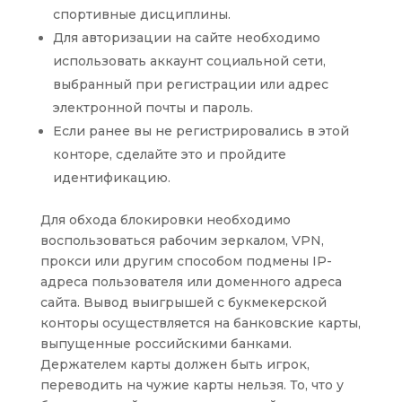
спортивные дисциплины.
Для авторизации на сайте необходимо
использовать аккаунт социальной сети,
выбранный при регистрации или адрес
электронной почты и пароль.
Если ранее вы не регистрировались в этой
конторе, сделайте это и пройдите
идентификацию.
Для обхода блокировки необходимо
воспользоваться рабочим зеркалом, VPN,
прокси или другим способом подмены IP-
адреса пользователя или доменного адреса
сайта. Вывод выигрышей с букмекерской
конторы осуществляется на банковские карты,
выпущенные российскими банками.
Держателем карты должен быть игрок,
переводить на чужие карты нельзя. То, что у