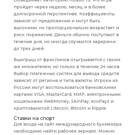
Объединяет категорию только то, что игра
пройдет через неделю, месяц и в более
долгосрочной перспективе. Коэффициенты
зависят от предложения и могут быть
высокими, но пропорционально возрастает и
риск поражения. Деньги обычно поступают в
течение дня, но иногда случаются задержки
до трех дней.
Выигрыш от фриспинов отыгрывается с таким
же множителем, но только в течение 24 часов.
Выбор платежных систем для вывода средств
зависит от региона и типа валюты. Игроки из
России могут воспользоваться банковскими
картами VISA, MasterCard, МИР, электронными
кошельками WebMoney, SkinPay, ecoPayz и
криптовалютой Litecoin, Bitcoin и Ripple.
Ставки на спорт
Для входа на сайт международного букмекера
необходимо найти рабочее зеркало. Можно