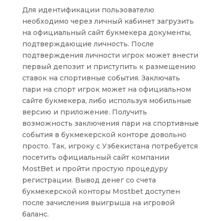
Для идентификации пользователю
необходимо через личный кабинет загрузить
на официальный сайт букмекера документы,
подтверждающие личность. После
подтверждения личности игрок может внести
первый депозит и приступить к размещению
ставок на спортивные события. Заключать
пари на спорт игрок может на официальном
сайте букмекера, либо используя мобильные
версию и приложение. Получить
возможность заключения пари на спортивные
события в букмекерской конторе довольно
просто. Так, игроку с Узбекистана потребуется
посетить официальный сайт компании
MostBet и пройти простую процедуру
регистрации. Вывод денег со счета
букмекерской конторы Mostbet доступен
после зачисления выигрыша на игровой
баланс.