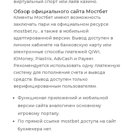
виртуальный спорт или лайв казино.
Обзор официального сайта Мостбет
Клиенты Мостбет имеют возможность
заключать пари на официальном ресурсе
mostbet.ru , а также в мобильной
адаптированной версии. Вывод доступен в
личном кабинете на банковскую карту или
электронные способы платежей QIWI,
ЮMoney, Piastrix, AdvCash и Payeer.
Рекомендуется использовать одну платежную
систему для пополнения счета и вывода
средств. Вывод доступен только
верифицированным пользователям.
Функционал приложений и мобильной
версии сайта аналогичен основному
игровому порталу.
По прямой ссылке mostbet доступа на сайт
букмекера нет.