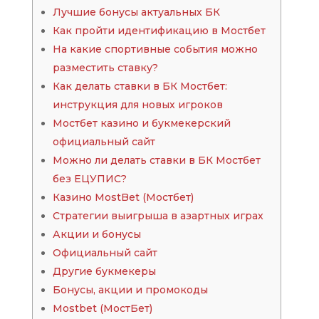
Лучшие бонусы актуальных БК
Как пройти идентификацию в Мостбет
На какие спортивные события можно
разместить ставку?
Как делать ставки в БК Мостбет:
инструкция для новых игроков
Мостбет казино и букмекерский
официальный сайт
Можно ли делать ставки в БК Мостбет
без ЕЦУПИС?
Казино‌ MostBet (Мостбет)
Стратегии выигрыша в азартных играх
Акции и бонусы
Официальный сайт
Другие букмекеры
Бонусы, акции и промокоды
Mostbet (МостБет)