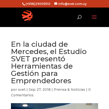
(+598)29005510
info@svet.com.uy
En la ciudad de
Mercedes, el Estudio
SVET presentó
Herramientas de
Gestión para
Emprendedores
por
svet
|
Sep 27, 2018
|
Prensa & Noticias
|
0
Comentarios