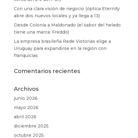
Con una clara visión de negocio (óptica Eternity
abre dos nuevos locales y ya llega a 13)
Desde Colonia a Maldonado (el sabor del helado
tiene una marca: Freddo)
La empresa brasileña Rede Vistorias elige a
Uruguay para expandirse en la región con
franquicias
Comentarios recientes
Archivos
junio 2026
mayo 2026
abril 2026
diciembre 2025
octubre 2025