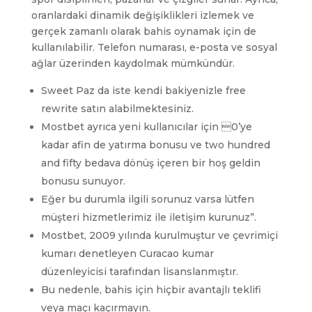
oranlardaki dinamik değişiklikleri izlemek ve
gerçek zamanlı olarak bahis oynamak için de
kullanılabilir. Telefon numarası, e-posta ve sosyal
ağlar üzerinden kaydolmak mümkündür.
Sweet Paz da iste kendi bakiyenizle free
rewrite satın alabilmektesiniz.
Mostbet ayrıca yeni kullanıcılar için 0’ye
kadar afin de yatırma bonusu ve two hundred
and fifty bedava dönüş içeren bir hoş geldin
bonusu sunuyor.
Eğer bu durumla ilgili sorunuz varsa lütfen
müşteri hizmetlerimiz ile iletişim kurunuz”.
Mostbet, 2009 yılında kurulmuştur ve çevrimiçi
kumarı denetleyen Curacao kumar
düzenleyicisi tarafından lisanslanmıştır.
Bu nedenle, bahis için hiçbir avantajlı teklifi
veya maçı kaçırmayın.