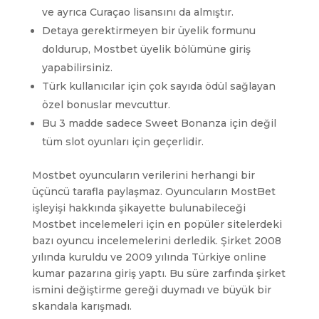
ve ayrıca Curaçao lisansını da almıştır.
Detaya gerektirmeyen bir üyelik formunu
doldurup, Mostbet üyelik bölümüne giriş
yapabilirsiniz.
Türk kullanıcılar için çok sayıda ödül sağlayan
özel bonuslar mevcuttur.
Bu 3 madde sadece Sweet Bonanza için değil
tüm slot oyunları için geçerlidir.
Mostbet oyuncuların verilerini herhangi bir
üçüncü tarafla paylaşmaz. Oyuncuların MostBet
işleyişi hakkında şikayette bulunabileceği
Mostbet incelemeleri için en popüler sitelerdeki
bazı oyuncu incelemelerini derledik. Şirket 2008
yılında kuruldu ve 2009 yılında Türkiye online
kumar pazarına giriş yaptı. Bu süre zarfında şirket
ismini değiştirme gereği duymadı ve büyük bir
skandala karışmadı.