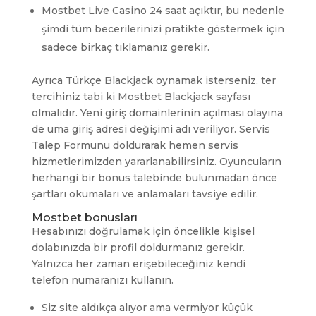
Mostbet Live Casino 24 saat açıktır, bu nedenle
şimdi tüm becerilerinizi pratikte göstermek için
sadece birkaç tıklamanız gerekir.
Ayrıca Türkçe Blackjack oynamak isterseniz, ter
tercihiniz tabi ki Mostbet Blackjack sayfası
olmalıdır. Yeni giriş domainlerinin açılması olayına
de uma giriş adresi değişimi adı veriliyor. Servis
Talep Formunu doldurarak hemen servis
hizmetlerimizden yararlanabilirsiniz. Oyuncuların
herhangi bir bonus talebinde bulunmadan önce
şartları okumaları ve anlamaları tavsiye edilir.
Mostbet bonusları
Hesabınızı doğrulamak için öncelikle kişisel
dolabınızda bir profil doldurmanız gerekir.
Yalnızca her zaman erişebileceğiniz kendi
telefon numaranızı kullanın.
Siz site aldıkça alıyor ama vermiyor küçük