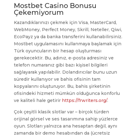
Mostbet Casino Bonusu
Çekemiyorum
Kazandıklarınızı çekmek için Visa, MasterCard,
WebMoney, Perfect Money, Skrill, Neteller, Qiwi,
EcoPayz ya da banka transferini kullanabilirsiniz.
Mostbet uygulamasını kullanmaya başlamak için
Türk oyuncuların bir hesap oluşturması
gerekecektir. Bu, adınız, e-posta adresiniz ve
telefon numaranız gibi bazı kişisel bilgileri
sağlayarak yapılabilir. Dolandırıcılar bunu uzun
süredir kullanıyor ve bahis ofisinin tam
kopyalarını oluşturuyor. Bu, bahis şirketinin
ofisindeki hizmeti mümkün olduğunca konforlu
ve kaliteli hale getirir
https://frwriters.org/
.
Çok çeşitli klasik slotlar var – birçok türden
orijinal görsel ve ses tasarımına sahip yüzlerce
oyun. Slotları yalnızca ana hesaptan değil, aynı
zamanda bir demo hesabından da (ücretsiz