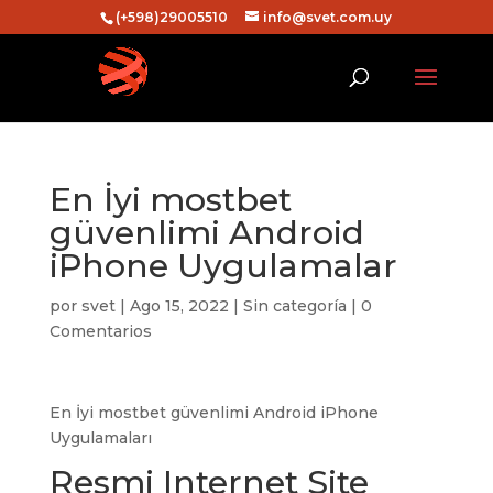
(+598)29005510
info@svet.com.uy
En İyi mostbet
güvenlimi Android
iPhone Uygulamalar
por
svet
|
Ago 15, 2022
|
Sin categoría
|
0
Comentarios
En İyi mostbet güvenlimi Android iPhone
Uygulamaları
Resmi Internet Site