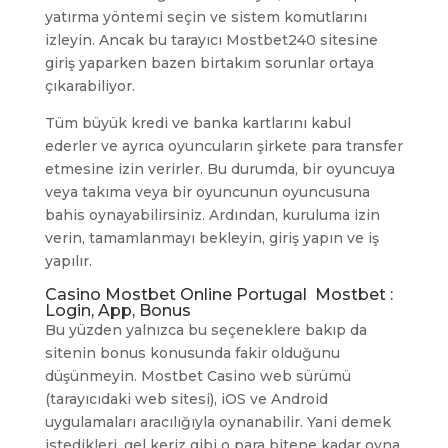
yatırma yöntemi seçin ve sistem komutlarını
izleyin. Ancak bu tarayıcı Mostbet240 sitesine
giriş yaparken bazen birtakım sorunlar ortaya
çıkarabiliyor.
Tüm büyük kredi ve banka kartlarını kabul
ederler ve ayrıca oyuncuların şirkete para transfer
etmesine izin verirler. Bu durumda, bir oyuncuya
veya takıma veya bir oyuncunun oyuncusuna
bahis oynayabilirsiniz. Ardından, kuruluma izin
verin, tamamlanmayı bekleyin, giriş yapın ve iş
yapılır.
Casino Mostbet Online Portugal ️ Mostbet :
Login, App, Bonus
Bu yüzden yalnızca bu seçeneklere bakıp da
sitenin bonus konusunda fakir olduğunu
düşünmeyin. Mostbet Casino web sürümü
(tarayıcıdaki web sitesi), iOS ve Android
uygulamaları aracılığıyla oynanabilir. Yani demek
istedikleri, gel keriz gibi o para bitene kadar oyna,