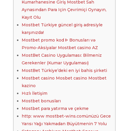
Kumarhanesine Giriş Mostbet Sah
Aynasından Para Için Çevrimiçi Oynayın,
Kayıt Olu
Mostbet Türkiye güncel giriş adresiyle
karşınızda!
Mostbet promo kod ᐈ Bonusları və
Promo-Aksiyalar Mostbet casino AZ
MostBet Casino Uygulaması: Bilmeniz
Gerekenler (Kumar Uygulaması)
MostBet Türkiye’deki en iyi bahis şirketi
Mostbet casino Mosbet casino Mostbet
kazino
Hızlı İletişim
Mostbet bonusları
Mostbet para yatırma ve çekme
http: www mostbet-wins.comünüzü Gece
Yarısı Yağı Yakmadan Büyütmenin 7 Yolu