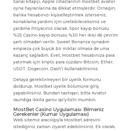
Sanal kitapçı, Apple cihazlarının mostbet aviator
oyna hayranlarına da dikkat etmişlerdir. Örneğin,
banka hesabınızı kişiselleştirmek isterseniz,
konaklama yardımı için üretebileceksiniz ve
yardıma ihtiyacınız olacak. Spor kayıp bonusu
%25 Casino kayıp bonusu %30 her ikisi de çevrim
şartı olmadan verilir. Sweet Bonanza oynadım
empieza çok büyük bir miktar olmasa de uma
kazanç sağladım. Evet, Mostbet hesabınıza para
yatırmak için kripto para cüzdanı Bitcoin, Ether,
USDT, Dogecoin, Dash’i kullanabilirsiniz.
Detaya gerektirmeyen bir üyelik formunu
doldurup, Mostbet üyelik bölümüne giriş
yapabilirsiniz. Bundan tashqari, bitta Aviator
raundiga ikkita garov qo’yilishi mumkin.
MostBet Casino Uygulaması: Bilmeniz
Gerekenler (Kumar Uygulaması)
Web sitemiz aracılığıyla Mostbet adresini
istediğiniz zaman ziyaret edebilirsiniz. Ek olarak,