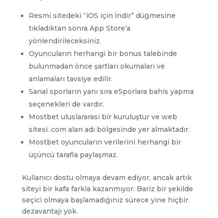
Resmi sitedeki “iOS için İndir” düğmesine
tıkladıktan sonra App Store’a
yönlendirileceksiniz.
Oyuncuların herhangi bir bonus talebinde
bulunmadan önce şartları okumaları ve
anlamaları tavsiye edilir.
Sanal sporların yanı sıra eSporlara bahis yapma
seçenekleri de vardır.
Mostbet uluslararası bir kuruluştur ve web
sitesi .com alan adı bölgesinde yer almaktadır.
Mostbet oyuncuların verilerini herhangi bir
üçüncü tarafla paylaşmaz.
Kullanıcı dostu olmaya devam ediyor, ancak artık
siteyi bir kafa farkla kazanmıyor. Bariz bir şekilde
seçici olmaya başlamadığınız sürece yine hiçbir
dezavantajı yok.