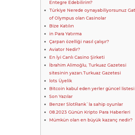
Entegre Edebilirim?
Türkiye Nerede oynayabiliyorsunuz Ga
of Olympus olan Casinolar
Bize Katılın
in Para Yatırma
Çarpan özelliği nasıl çalışır?
Aviator Nedir?
En İyi Canlı Casino Şirketi
İbrahim Alimoğlu, Turkuaz Gazetesi
sitesinin yazarı.Turkuaz Gazetesi
lots Üyelik
Bitcoin kabul eden yerler güncel listesi
Son Yazılar
Benzer SlotRank`la sahip oyunlar
08.2023 Günün Kripto Para Haberleri
Mümkün olan en büyük kazanç nedir?