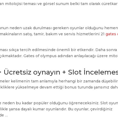
an mitolojisi teması ve görsel sunum belki tam olarak cüretkar
 oyunun neden uzak durulması gereken oyunlar olduğunu heme
makinaların satış, tamir, bakım ve servis hizmetlerini 21
gates 
ası sıkça tercih edilmesinde önemli bir etkendir. Daha sonra
 çıkmaktadır. Gates of olympus adından anlaşılacağı üzere mitol
 Ücretsiz oynayın + Slot İncelemes
emeler kelimenin tam anlamıyla herhangi bir zamanda düşebilir
ekliklere yükselmeye devam ettiği bonus turunda şansınız dah
 ve neden bu kadar popüler olduğunu öğreneceksiniz. Slot oyunl
likle şansa dayalı kumar oyunlarıdır. Bu oyunlar, çevirdiğiniz
lde …