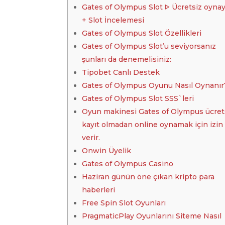
Gates of Olympus Slot ᐈ Ücretsiz oyna
+ Slot İncelemesi
Gates of Olympus Slot Özellikleri
Gates of Olympus Slot’u seviyorsanız
şunları da denemelisiniz:
Tipobet Canlı Destek
Gates of Olympus Oyunu Nasıl Oynanır
Gates of Olympus Slot SSS`leri
Oyun makinesi Gates of Olympus ücret
kayıt olmadan online oynamak için izin
verir.
Onwin Üyelik
Gates of Olympus Casino
Haziran günün öne çıkan kripto para
haberleri
Free Spin Slot Oyunları
PragmaticPlay Oyunlarını Siteme Nasıl