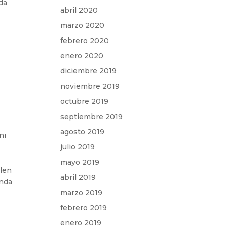
nda
abril 2020
marzo 2020
febrero 2020
enero 2020
diciembre 2019
noviembre 2019
octubre 2019
septiembre 2019
agosto 2019
nı
julio 2019
mayo 2019
elen
abril 2019
ında
marzo 2019
febrero 2019
enero 2019