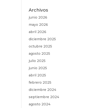
Archivos
junio 2026
mayo 2026
abril 2026
diciembre 2025
octubre 2025
agosto 2025
julio 2025
junio 2025
abril 2025
febrero 2025
diciembre 2024
septiembre 2024
agosto 2024