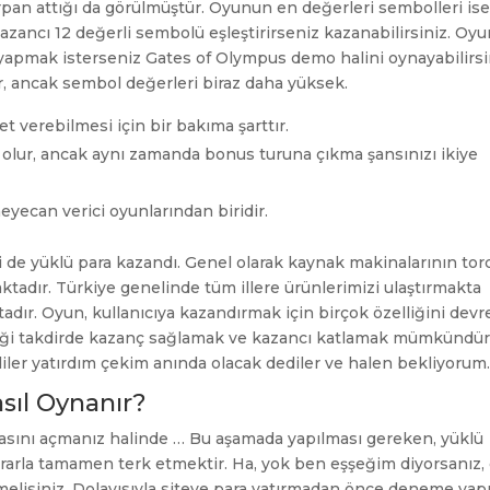
pan attığı da görülmüştür. Oyunun en değerleri sembolleri is
kazancı 12 değerli sembolü eşleştirirseniz kazanabilirsiniz. Oy
pmak isterseniz Gates of Olympus demo halini oynayabilirsi
 ancak sembol değerleri biraz daha yüksek.
et verebilmesi için bir bakıma şarttır.
olur, ancak aynı zamanda bonus turuna çıkma şansınızı ikiye
yecan verici oyunlarından biridir.
de yüklü para kazandı. Genel olarak kaynak makinalarının tor
ktadır. Türkiye genelinde tüm illere ürünlerimizi ulaştırmakta
adır. Oyun, kullanıcıya kazandırmak için birçok özelliğini dev
diği takdirde kazanç sağlamak ve kazancı katlamak mümkündür
diler yatırdım çekim anında olacak dediler ve halen bekliyorum
sıl Oynanır?
yfasını açmanız halinde … Bu aşamada yapılması gereken, yüklü
ararla tamamen terk etmektir. Ha, yok ben eşşeğim diyorsanız,
emelisiniz. Dolayısıyla siteye para yatırmadan önce deneme ya