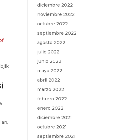
diciembre 2022
noviembre 2022
octubre 2022
n
septiembre 2022
of
agosto 2022
julio 2022
junio 2022
ojik
mayo 2022
abril 2022
i
marzo 2022
.
febrero 2022
a
enero 2022
diciembre 2021
arı,
octubre 2021
septiembre 2021