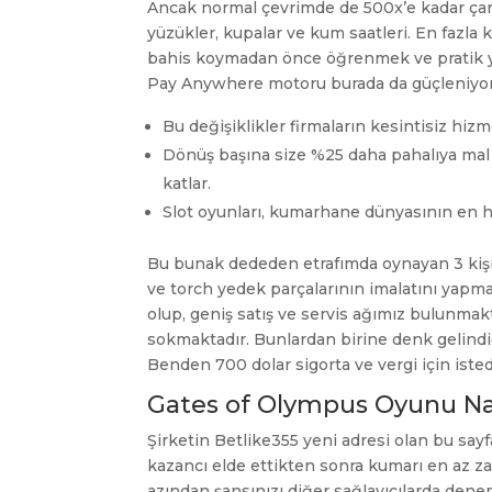
Ancak normal çevrimde de 500x’e kadar çar
yüzükler, kupalar ve kum saatleri. En fazla 
bahis koymadan önce öğrenmek ve pratik ya
Pay Anywhere motoru burada da güçleniyor,
Bu değişiklikler firmaların kesintisiz hizm
Dönüş başına size %25 daha pahalıya mal 
katlar.
Slot oyunları, kumarhane dünyasının en he
Bu bunak dededen etrafımda oynayan 3 kişi 
ve torch yedek parçalarının imalatını yapma
olup, geniş satış ve servis ağımız bulunmakt
sokmaktadır. Bunlardan birine denk gelin
Benden 700 dolar sigorta ve vergi için iste
Gates of Olympus Oyunu Na
Şirketin Betlike355 yeni adresi olan bu sa
kazancı elde ettikten sonra kumarı en az z
azından şansınızı diğer sağlayıcılarda den