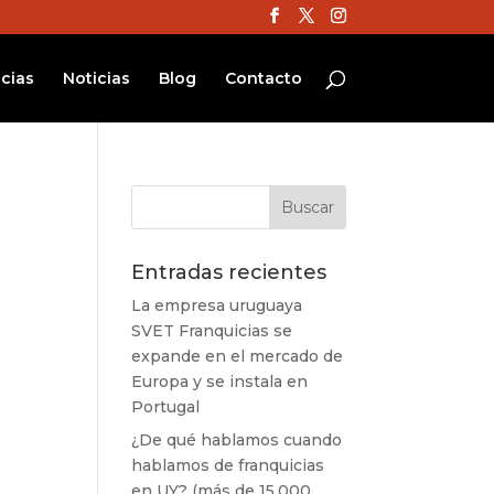
cias
Noticias
Blog
Contacto
Entradas recientes
La empresa uruguaya
SVET Franquicias se
expande en el mercado de
Europa y se instala en
Portugal
¿De qué hablamos cuando
hablamos de franquicias
en UY? (más de 15.000