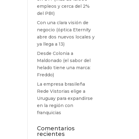
empleos y cerca del 2%
del PBI)
Con una clara visión de
negocio (óptica Eternity
abre dos nuevos locales y
ya llega a 13)
Desde Colonia a
Maldonado (el sabor del
helado tiene una marca:
Freddo)
La empresa brasileña
Rede Vistorias elige a
Uruguay para expandirse
en la región con
franquicias
Comentarios
recientes