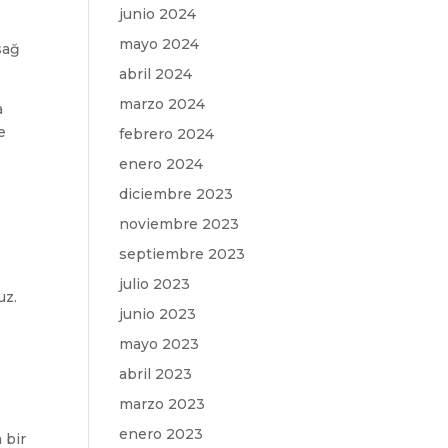
junio 2024
e
mayo 2024
sağ
abril 2024
marzo 2024
a
e
febrero 2024
enero 2024
diciembre 2023
noviembre 2023
septiembre 2023
julio 2023
uz.
junio 2023
mayo 2023
abril 2023
marzo 2023
enero 2023
 bir