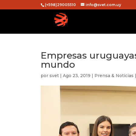
(+598)29005510
info@svet.com.uy
Empresas uruguayas 
mundo
por
svet
|
Ago 23, 2019
|
Prensa & Noticias