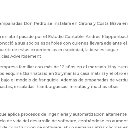
 empanadas Don Pedro se instalará en Girona y Costa Brava en
a en abril pasado por el Estudio Contable, Andrés Klappenbach
noció a sus socios españoles con quienes llevará adelante el
artir de estas experiencias en sociedad, la idea es seguir
uicias.Advertisement
presa familiar con más de 12 años en el mercado. Hoy cuen
s esquina Giannatasio en Solymar (su casa matriz) y el otro e
bajo el modelo de franquicia. Además de empanadas de verdu
e pastas, ensaladas, hamburguesas, minutas y muchas otras
l que aplica procesos de ingeniería y automatización altamente
 ciclo de vida del desarrollo de software, centrándose en aumen
os de construcción de software, abrió semanas atrás oficinas e