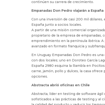
continúen su carrera de crecimiento.
Empanadas Don Pedro viajarán a España
Con una inversión de casi 200 mil dólares,
España junto a socios locales.
A partir de una misión comercial organizad
propietario de la empresa de empanadas, co
emprendimiento en la península ibérica. A p
avanzado en formato franquicia y subfranq
En Uruguay Empanadas Don Pedro es una em
con dos locales; uno en Doroteo García Lago
España 2980 esquina la Rambla en Pocitos 
carne, jamón, pollo y dulces, la casa ofrec
opciones.
Abstracta abrió oficinas en Chile
Abstracta, líder en testing de software ági
sofisticados a las prácticas de testing y al
la calidad del producto y reducir los tiemp