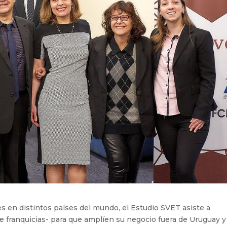
s en distintos países del mundo, el Estudio SVET asiste a
 franquicias- para que amplíen su negocio fuera de Uruguay y