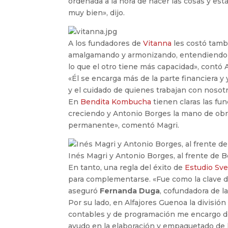
ordenada a la hora de hacer las cosas y es
muy bien», dijo.
A los fundadores de
Vitanna
les costó tamb
amalgamando y armonizando, entendiendo qu
lo que el otro tiene más capacidad», contó
«Él se encarga más de la parte financiera y
y el cuidado de quienes trabajan con nosotr
En
Bendita Kombucha
tienen claras las fun
creciendo y Antonio Borges la mano de obr
permanente», comentó Magri.
Inés Magri y Antonio Borges, al frente de
En tanto, una regla del éxito de
Estudio Sve
para complementarse. «Fue como la clave de
aseguró
Fernanda Duga
, cofundadora de l
Por su lado, en Alfajores Guenoa la divisi
contables y de programación me encargo de 
ayudo en la elaboración y empaquetado de lo