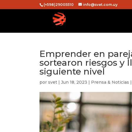
(+598)29005510
info@svet.com.uy
Emprender en pareja
sortearon riesgos y 
siguiente nivel
por
svet
|
Jun 18, 2023
|
Prensa & Noticias