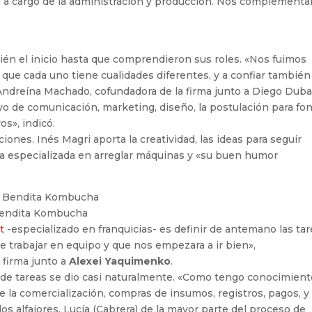
tá a cargo de la administración y producción. Nos complement
ién el inicio hasta que comprendieron sus roles. «Nos fuimos
e cada uno tiene cualidades diferentes, y a confiar también
 Andreína Machado, cofundadora de la firma junto a Diego Duba
 yo de comunicación, marketing, diseño, la postulación para fo
os», indicó.
ciones. Inés Magri aporta la creatividad, las ideas para seguir
a especializada en arreglar máquinas y «su buen humor
 Bendita Kombucha
t
-especializado en franquicias- es definir de antemano las ta
 trabajar en equipo y que nos empezara a ir bien»,
a firma junto a
Alexei Yaquimenko
.
ón de tareas se dio casi naturalmente. «Como tengo conocimien
la comercialización, compras de insumos, registros, pagos, y
s alfajores. Lucía (Cabrera) de la mayor parte del proceso de