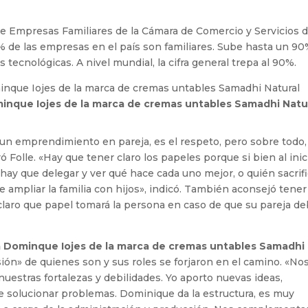
e Empresas Familiares de la Cámara de Comercio y Servicios d
% de las empresas en el país son familiares. Sube hasta un 9
tecnológicas. A nivel mundial, la cifra general trepa al 90%.
minque Iojes de la marca de cremas untables Samadhi Natu
o un emprendimiento en pareja, es el respeto, pero sobre todo,
 Folle. «Hay que tener claro los papeles porque si bien al inic
hay que delegar y ver qué hace cada uno mejor, o quién sacrif
 ampliar la familia con hijos», indicó. También aconsejó tener
r claro que papel tomará la persona en caso de que su pareja d
a Dominque Iojes de la marca de cremas untables Samadhi
ón» de quienes son y sus roles se forjaron en el camino. «No
uestras fortalezas y debilidades. Yo aporto nuevas ideas,
de solucionar problemas. Dominique da la estructura, es muy