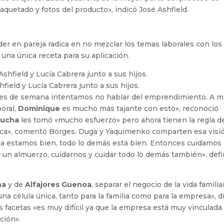
quetado y fotos del producto», indicó José Ashfield.
er en pareja radica en no mezclar los temas laborales con los
una única receta para su aplicación.
field y Lucía Cabrera junto a sus hijos.
ines de semana intentamos no hablar del emprendimiento. A m
oral,
Dominique
es mucho más tajante con esto», reconoció
bucha
les tomó «mucho esfuerzo» pero ahora tienen la regla d
brica», comentó Borges. Duga y Yaquimenko comparten esa visi
a estamos bien, todo lo demás está bien. Entonces cuidamos
r un almuerzo, cuidarnos y cuidar todo lo demás también», defi
na
y de
Alfajores Guenoa
, separar el negocio de la vida familia
 célula única, tanto para la familia como para la empresa», di
facetas «es muy difícil ya que la empresa está muy vinculada 
ción».