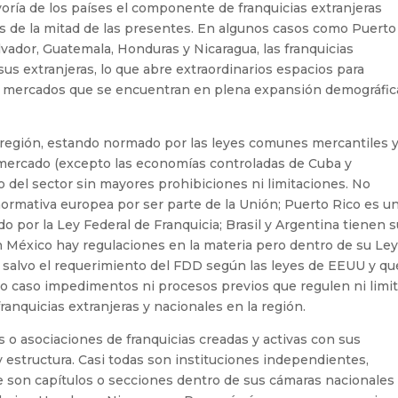
ría de los países el componente de franquicias extranjeras
 de la mitad de las presentes. En algunos casos como Puerto
vador, Guatemala, Honduras y Nicaragua, las franquicias
us extranjeras, lo que abre extraordinarios espacios para
s mercados que se encuentran en plena expansión demográfic
a región, estando normado por las leyes comunes mercantiles 
 mercado (excepto las economías controladas de Cuba y
lo del sector sin mayores prohibiciones ni limitaciones. No
normativa europea por ser parte de la Unión; Puerto Rico es u
 por la Ley Federal de Franquicia; Brasil y Argentina tienen 
en México hay regulaciones en la materia pero dentro de su Le
 salvo el requerimiento del FDD según las leyes de EEUU y qu
ro caso impedimentos ni procesos previos que regulen ni limi
franquicias extranjeras y nacionales en la región.
 o asociaciones de franquicias creadas y activas con sus
y estructura. Casi todas son instituciones independientes,
ue son capítulos o secciones dentro de sus cámaras nacionales