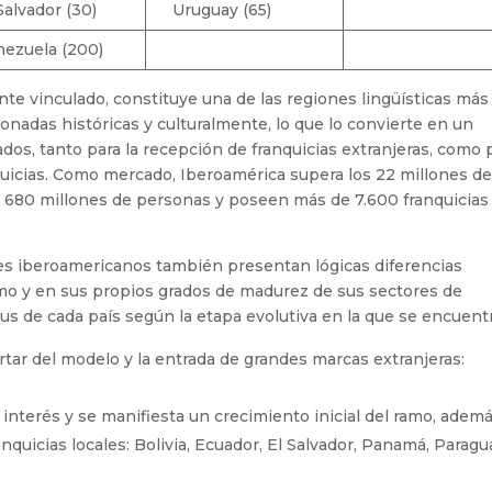
Salvador (30)
Uruguay (65)
nezuela (200)
e vinculado, constituye una de las regiones lingüísticas más
nadas históricas y culturalmente, lo que lo convierte en un
s, tanto para la recepción de franquicias extranjeras, como 
nquicias. Como mercado, Iberoamérica supera los 22 millones d
e 680 millones de personas y poseen más de 7.600 franquicias
es iberoamericanos también presentan lógicas diferencias
mo y en sus propios grados de madurez de sus sectores de
atus de cada país según la etapa evolutiva en la que se encuent
rtar del modelo y la entrada de grandes marcas extranjeras:
 interés y se manifiesta un crecimiento inicial del ramo, adem
nquicias locales: Bolivia, Ecuador, El Salvador, Panamá, Paragu