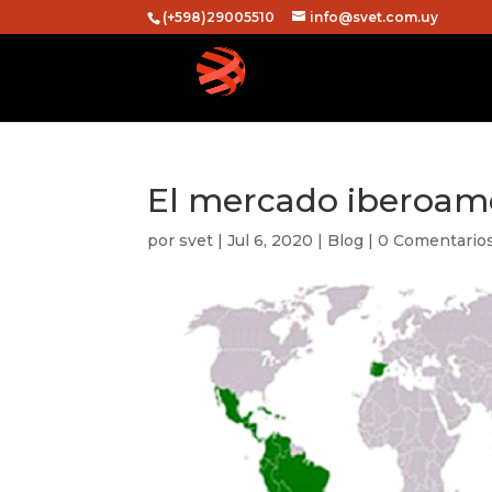
(+598)29005510
info@svet.com.uy
El mercado iberoame
por
svet
|
Jul 6, 2020
|
Blog
|
0 Comentario