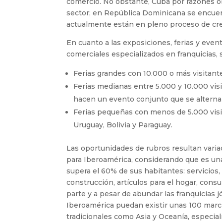
comercio. No obstante, Cuba por razones 
sector; en República Dominicana se encuent
actualmente están en pleno proceso de cre
En cuanto a las exposiciones, ferias y even
comerciales especializados en franquicias, 
Ferias grandes con 10.000 o más visitante
Ferias medianas entre 5.000 y 10.000 vis
hacen un evento conjunto que se alterna 
Ferias pequeñas con menos de 5.000 visi
Uruguay, Bolivia y Paraguay.
Las oportunidades de rubros resultan vari
para Iberoamérica, considerando que es un
supera el 60% de sus habitantes: servicios,
construcción, artículos para el hogar, cons
parte y a pesar de abundar las franquicia
Iberoamérica puedan existir unas 100 marca
tradicionales como Asia y Oceanía, especi