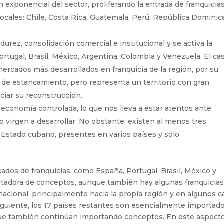
 exponencial del sector, proliferando la entrada de franquicia
locales: Chile, Costa Rica, Guatemala, Perú, República Dominic
urez, consolidación comercial e institucional y se activa la
ortugal, Brasil, México, Argentina, Colombia y Venezuela. El ca
mercados más desarrollados en franquicia de la región, por su
a de estancamiento, pero representa un territorio con gran
iciar su reconstrucción.
 economía controlada, lo que nos lleva a estar atentos ante
 virgen a desarrollar. No obstante, existen al menos tres
l Estado cubano, presentes en varios países y sólo
ados de franquicias, como España, Portugal, Brasil, México y
rtadora de conceptos, aunque también hay algunas franquicias
rnacional, principalmente hacia la propia región y en algunos 
iguiente, los 17 países restantes son esencialmente importad
 que también continúan importando conceptos. En este aspect