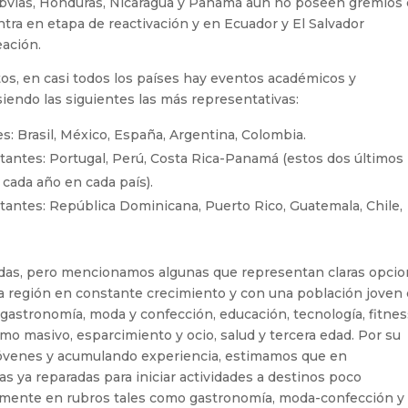
obvias, Honduras, Nicaragua y Panamá aún no poseen gremios 
ra en etapa de reactivación y en Ecuador y El Salvador
ación.
tos, en casi todos los países hay eventos académicos y
siendo las siguientes las más representativas:
s: Brasil, México, España, Argentina, Colombia.
itantes: Portugal, Perú, Costa Rica-Panamá (estos dos últimos
cada año en cada país).
tantes: República Dominicana, Puerto Rico, Guatemala, Chile,
adas, pero mencionamos algunas que representan claras opci
a región en constante crecimiento y con una población joven
 gastronomía, moda y confección, educación, tecnología, fitnes
umo masivo, esparcimiento y ocio, salud y tercera edad. Por su
s jóvenes y acumulando experiencia, estimamos que en
s ya reparadas para iniciar actividades a destinos poco
almente en rubros tales como gastronomía, moda-confección y