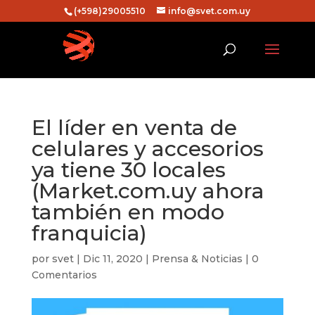
(+598)29005510
info@svet.com.uy
El líder en venta de
celulares y accesorios
ya tiene 30 locales
(Market.com.uy ahora
también en modo
franquicia)
por
svet
|
Dic 11, 2020
|
Prensa & Noticias
|
0
Comentarios