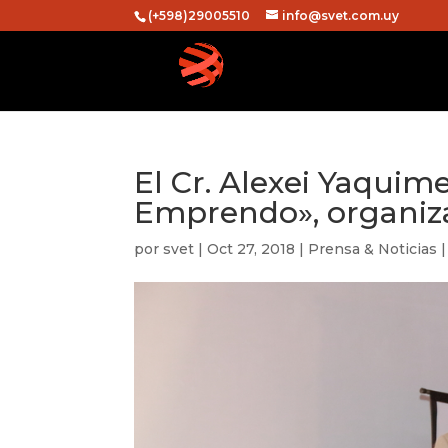
(+598)29005510
info@svet.com.uy
El Cr. Alexei Yaquim
Emprendo», organiz
por
svet
|
Oct 27, 2018
|
Prensa & Noticias