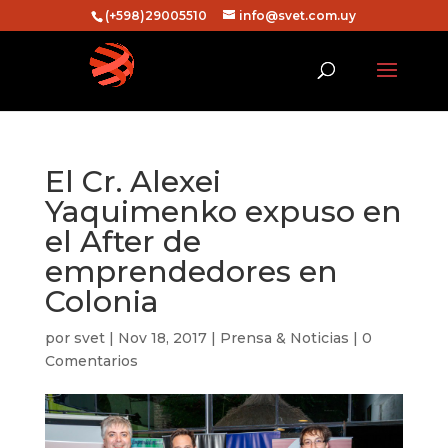
(+598)29005510
info@svet.com.uy
El Cr. Alexei
Yaquimenko expuso en
el After de
emprendedores en
Colonia
por
svet
|
Nov 18, 2017
|
Prensa & Noticias
|
0
Comentarios